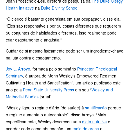
Jean Proeschold-Bell, diretora de pesquisa da
The Duke Clergy
Health Initiative
na
Duke Divinity School
.
“O clérico é bastante generalista em sua ocupação”, disse ela.
“Eles são responsáveis por 50 coisas diferentes que requerem
50 conjuntos de habilidades diferentes. Isso realmente pode
criar esgotamento e angústia.”
Cuidar de si mesmo fisicamente pode ser um ingrediente-chave
na luta contra o esgotamento.
Joy L. Arroyo
, formada pelo seminário
Princeton Theological
Seminary
, é autora de “John Wesley's Empowered Regimen:
Cultivating Health and Sanctification”, um artigo publicado este
ano pela
Penn State University Press
em seu “
Wesley and
Methodist Studies
jornal”.
“Wesley ligou o regime diário (de saúde) à
santificação
porque
o regime aumenta o autocontrole”, disse Arroyo. “Mais
especificamente, Wesley descreveu uma
dieta nutritiva
e
acordar cedo como abnegação, um
meio de graça
e