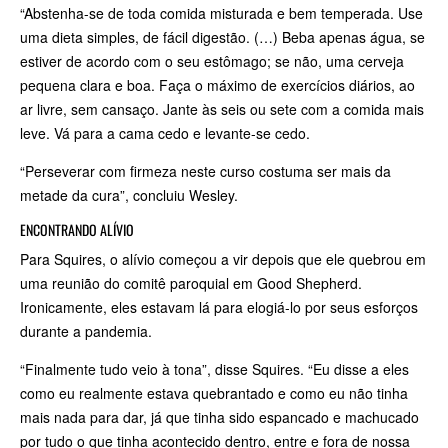
“Abstenha-se de toda comida misturada e bem temperada. Use
uma dieta simples, de fácil digestão. (…) Beba apenas água, se
estiver de acordo com o seu estômago; se não, uma cerveja
pequena clara e boa. Faça o máximo de exercícios diários, ao
ar livre, sem cansaço. Jante às seis ou sete com a comida mais
leve. Vá para a cama cedo e levante-se cedo.
“Perseverar com firmeza neste curso costuma ser mais da
metade da cura”, concluiu Wesley.
ENCONTRANDO ALÍVIO
Para Squires, o alívio começou a vir depois que ele quebrou em
uma reunião do comitê paroquial em Good Shepherd.
Ironicamente, eles estavam lá para elogiá-lo por seus esforços
durante a pandemia.
“Finalmente tudo veio à tona”, disse Squires. “Eu disse a eles
como eu realmente estava quebrantado e como eu não tinha
mais nada para dar, já que tinha sido espancado e machucado
por tudo o que tinha acontecido dentro, entre e fora de nossa