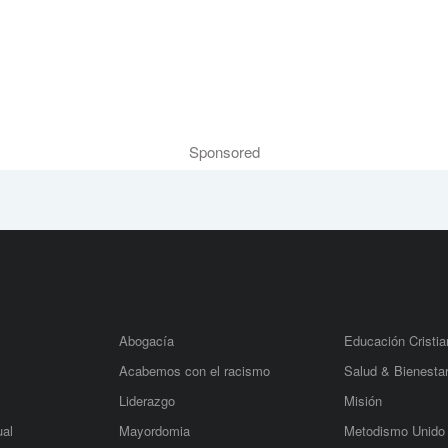
Sponsored
Abogacía
Educación Cristia
Acabemos con el racismo
Salud & Bienesta
Liderazgo
Misión
ual
Mayordomia
Metodismo Unido