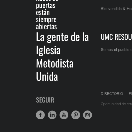
puertas
Bienvendida & Hos
están
siempre
abiertas
La gente de la
UMC RESOU
Iglesia
Somos el pueblo 
Metodista
Unida
DIRECTORIO
F
SEGUIR
Oportunidad de em