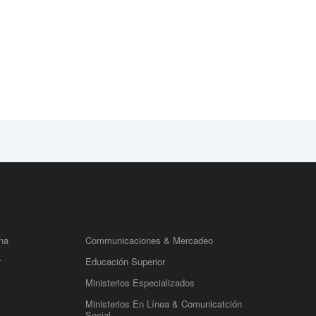
na
Communicaciones & Mercadeo
r
Educación Superior
Ministerios Especializados
Ministerios En Línea & Comunicatción
Social