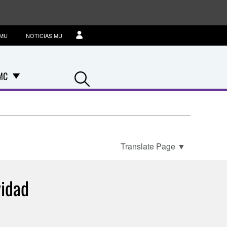
IMU
NOTICIAS MU
Search
MC
Translate Page
▼
vidad