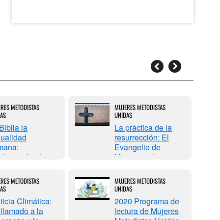
RES METODISTAS
MUJERES METODISTAS
AS
UNIDAS
Biblia la
La práctica de la
ualidad
resurrección: El
mana:
Evangelio de
clamando el
Marcos y el
n don de Dios
discipulado radical
RES METODISTAS
MUJERES METODISTAS
AS
UNIDAS
ticia Climática:
2020 Programa de
llamado a la
lectura de Mujeres