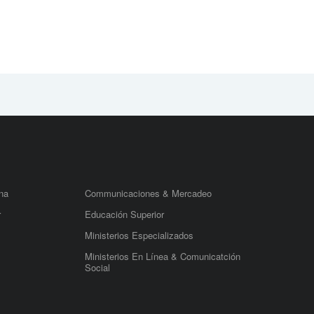
na
Communicaciones & Mercadeo
r
Educación Superior
Ministerios Especializados
Ministerios En Línea & Comunicatción
Social