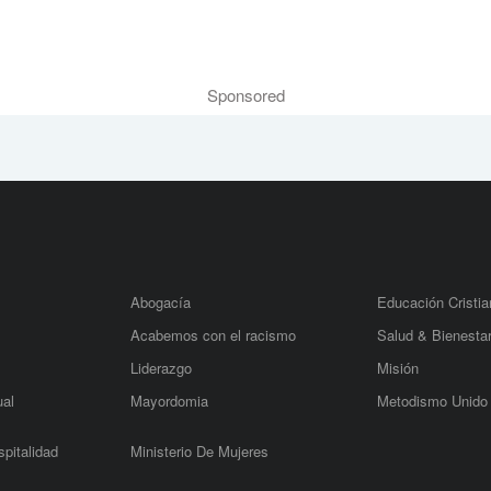
Sponsored
Abogacía
Educación Cristia
Acabemos con el racismo
Salud & Bienesta
Liderazgo
Misión
ual
Mayordomia
Metodismo Unido
pitalidad
Ministerio De Mujeres