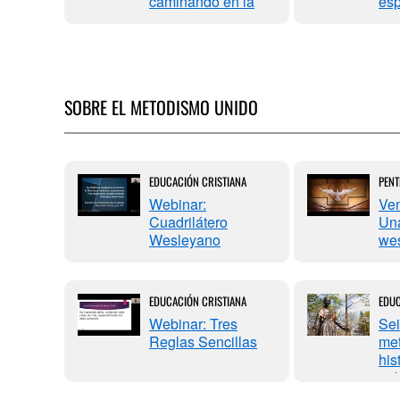
caminando en la
esp
justicia
acc
SOBRE EL METODISMO UNIDO
IANA
EDUCACIÓN CRISTIANA
PENT
o de la
Webinar:
Ven
ion en
Cuadrilátero
Una
todista
Wesleyano
we
EDUCACIÓN CRISTIANA
EDUC
Webinar: Tres
Sei
Reglas Sencillas
met
his
vid
imi