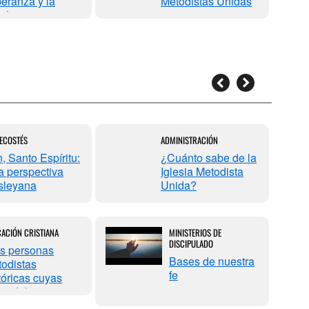
eranza y la
Metodistas Unidas
ión
ECOSTÉS
ADMINISTRACIÓN
, Santo Espíritu:
¿Cuánto sabe de la
 perspectiva
Iglesia Metodista
sleyana
Unida?
ACIÓN CRISTIANA
MINISTERIOS DE
DISCIPULADO
s personas
Bases de nuestra
odistas
fe
tóricas cuyas
as deben ser
tadas