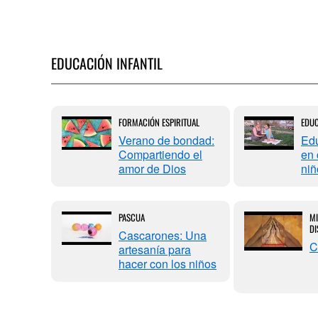
EDUCACIÓN INFANTIL
IANA
FORMACIÓN ESPIRITUAL
EDUC
cuela
Verano de bondad:
Edu
Compartiendo el
en 
en
amor de Dios
niñ
PASCUA
MI
DI
Cascarones: Una
C
artesanía para
hacer con los niños