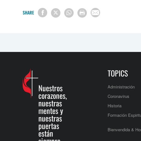
SHARE
TOPICS
Nuestros
Administración
corazones,
Coronavirus
nuestras
Historia
mentes y
Formación Espirit
nuestras
puertas
Bienvendida & Hos
están
siempre