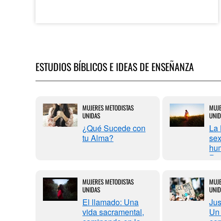
ESTUDIOS BÍBLICOS E IDEAS DE ENSEÑANZA
IANA
MUJERES METODISTAS
MUJE
UNIDAS
UNID
su
¿Qué Sucede con
La 
ra:
tu Alma?
sex
su
hu
a una
Re
 y
bue
MUJERES METODISTAS
MUJE
: Una
UNIDAS
UNID
a de
El llamado: Una
Jus
vida sacramental,
Un 