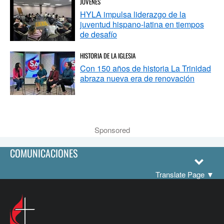
JÓVENES
HYLA impulsa liderazgo de la
juventud hispano-latina en tiempos
de desafío
HISTORIA DE LA IGLESIA
Con 150 años de historia La Trinidad
abraza nueva era de renovación
Sponsored
COMUNICACIONES
Translate Page
▼