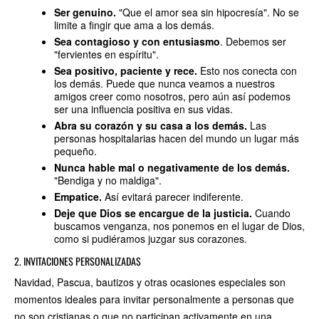
Ser genuino.
"Que el amor sea sin hipocresía". No se
limite a fingir que ama a los demás.
Sea contagioso y con entusiasmo
. Debemos ser
"fervientes en espíritu".
Sea positivo, paciente y rece.
Esto nos conecta con
los demás. Puede que nunca veamos a nuestros
amigos creer como nosotros, pero aún así podemos
ser una influencia positiva en sus vidas.
Abra su corazón y su casa a los demás.
Las
personas hospitalarias hacen del mundo un lugar más
pequeño.
Nunca hable mal o negativamente de los demás.
"Bendiga y no maldiga".
Empatice.
Así evitará parecer indiferente.
Deje que Dios se encargue de la justicia.
Cuando
buscamos venganza, nos ponemos en el lugar de Dios,
como si pudiéramos juzgar sus corazones.
2. INVITACIONES PERSONALIZADAS
Navidad, Pascua, bautizos y otras ocasiones especiales son
momentos ideales para invitar personalmente a personas que
no son cristianas o que no participan activamente en una