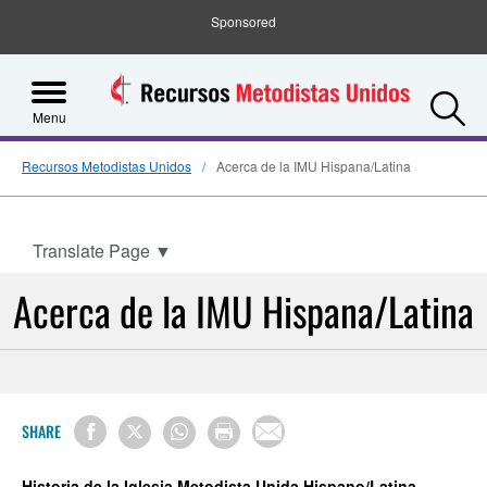
Sponsored
S
Menu
Recursos Metodistas Unidos
Acerca de la IMU Hispana/Latina
Translate Page
▼
Acerca de la IMU Hispana/Latina
SHARE
Historia de la Iglesia Metodista Unida Hispano/Latina