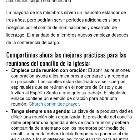
adicionales según sea necesario.
La mayoría de los miembros sirven un mandato estándar de
tres años, pero podrían servir períodos adicionales si son
relegidos por el comité de nominaciones y desarrollo de
liderazgo. El mandato de miembros nuevos empieza después
de la conferencia de cargo.
Compartimos ahora las mejores prácticas para las
reuniones del concilio de la iglesia:
Empiece cada reunión con oración
: El abrir las reuniones
con oración ayuda a los miembros a centrarse y a recordar
su propósito. Los comités están destinados a ser cuerpos
espirituales que se reúnen en el nombre de Cristo y que
invitan al Espíritu Santo a que guíe su trabajo. El siguiente
enlace contiene un ejemplo de oración para abrir una
reunión:
Church committee prayer
.
Tenga siempre una agenda
: La clave de la productividad es
dirigir una reunión bien organizada. El presidente del concilio
debe preparar una agenda antes de cada reunión y deberá
compartirla de antemano con los miembros por medio del
email. La agenda deberá incluir tiempo para ponerse al día
en cuanto a los ministerios, así como espacio para asuntos