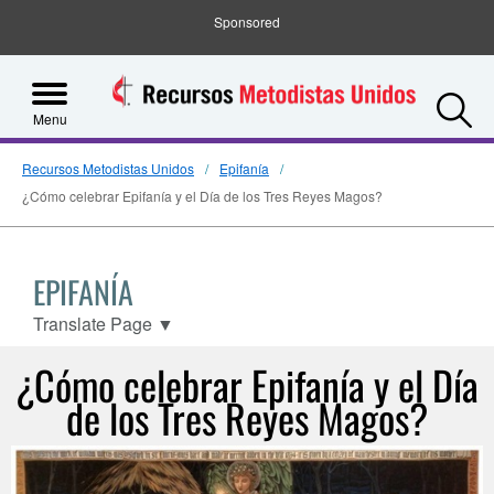
Sponsored
S
Menu
Recursos Metodistas Unidos
Epifanía
¿Cómo celebrar Epifanía y el Día de los Tres Reyes Magos?
EPIFANÍA
Translate Page
▼
¿Cómo celebrar Epifanía y el Día
de los Tres Reyes Magos?