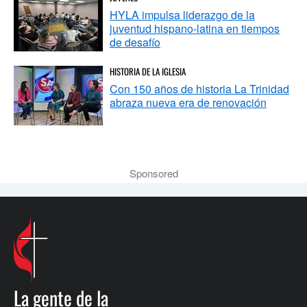
HYLA impulsa liderazgo de la
juventud hispano-latina en tiempos
de desafío
HISTORIA DE LA IGLESIA
Con 150 años de historia La Trinidad
abraza nueva era de renovación
Sponsored
La gente de la