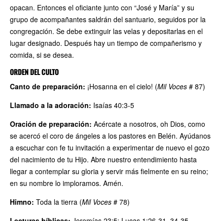
opacan. Entonces el oficiante junto con “José y María” y su
grupo de acompañantes saldrán del santuario, seguidos por la
congregación. Se debe extinguir las velas y depositarlas en el
lugar designado. Después hay un tiempo de compañerismo y
comida, si se desea.
ORDEN DEL CULTO
Canto de preparación:
¡Hosanna en el cielo! (
Mil Voces
# 87)
Llamado a la adoración:
Isaías 40:3-5
Oración de preparación:
Acércate a nosotros, oh Dios, como
se acercó el coro de ángeles a los pastores en Belén. Ayúdanos
a escuchar con fe tu invitación a experimentar de nuevo el gozo
del nacimiento de tu Hijo. Abre nuestro entendimiento hasta
llegar a contemplar su gloria y servir más fielmente en su reino;
en su nombre lo imploramos. Amén.
Himno:
Toda la tierra (
Mil Voces
# 78)
Lecturas bíblicas:
Jeremías 23:5; Lucas 1:26-31, 34-35