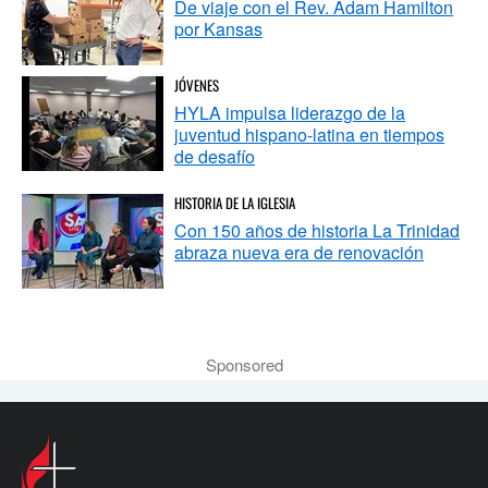
De viaje con el Rev. Adam Hamilton
por Kansas
JÓVENES
HYLA impulsa liderazgo de la
juventud hispano-latina en tiempos
de desafío
HISTORIA DE LA IGLESIA
Con 150 años de historia La Trinidad
abraza nueva era de renovación
Sponsored