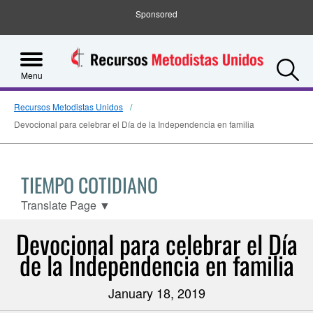
Sponsored
S
Menu
Recursos Metodistas Unidos
Devocional para celebrar el Día de la Independencia en familia
TIEMPO COTIDIANO
Translate Page
▼
Devocional para celebrar el Día
de la Independencia en familia
January 18, 2019