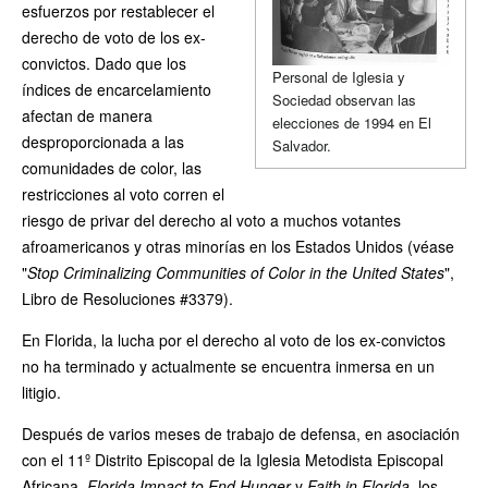
esfuerzos por restablecer el
derecho de voto de los ex-
convictos. Dado que los
Personal de Iglesia y
índices de encarcelamiento
Sociedad observan las
afectan de manera
elecciones de 1994 en El
desproporcionada a las
Salvador.
comunidades de color, las
restricciones al voto corren el
riesgo de privar del derecho al voto a muchos votantes
afroamericanos y otras minorías en los Estados Unidos (véase
"
Stop Criminalizing Communities of Color in the United States
",
Libro de Resoluciones #3379).
En Florida, la lucha por el derecho al voto de los ex-convictos
no ha terminado y actualmente se encuentra inmersa en un
litigio.
Después de varios meses de trabajo de defensa, en asociación
con el 11º Distrito Episcopal de la Iglesia Metodista Episcopal
Africana,
Florida Impact to End Hunger
y
Faith in Florida
, los