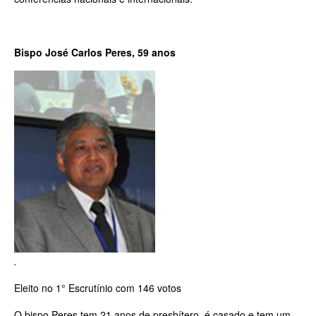
Bispo José Carlos Peres, 59 anos
.
Eleito no 1° Escrutínio com 146 votos
O bispo Peres tem 21 anos de presbítero, é casado e tem um