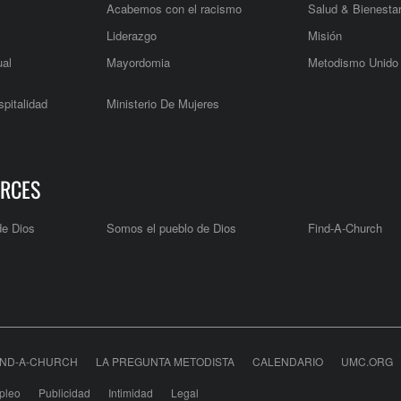
Acabemos con el racismo
Salud & Bienesta
Liderazgo
Misión
ual
Mayordomia
Metodismo Unido
pitalidad
Ministerio De Mujeres
RCES
de Dios
Somos el pueblo de Dios
Find-A-Church
IND-A-CHURCH
LA PREGUNTA METODISTA
CALENDARIO
UMC.ORG
pleo
Publicidad
Intimidad
Legal