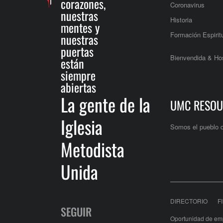
corazones,
Coronavirus
nuestras
Historia
mentes y
Formación Espirit
nuestras
puertas
Bienvendida & Hos
están
siempre
abiertas
La gente de la
UMC RESOU
Iglesia
Somos el pueblo 
Metodista
Unida
DIRECTORIO
F
SEGUIR
Oportunidad de em