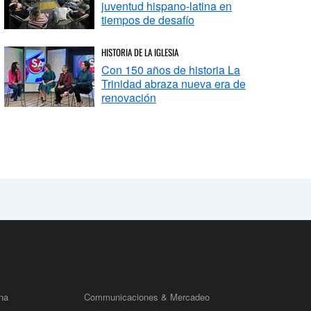
juventud hispano-latina en
tiempos de desafío
HISTORIA DE LA IGLESIA
Con 150 años de historia La
Trinidad abraza nueva era de
renovación
na
Communicaciones & Mercadeo