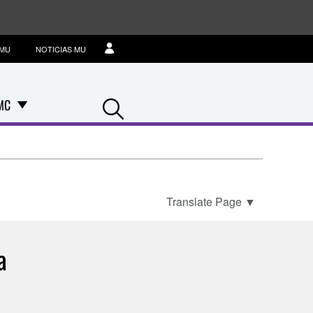
IMU
NOTICIAS MU
Search
MC
Translate Page
▼
a