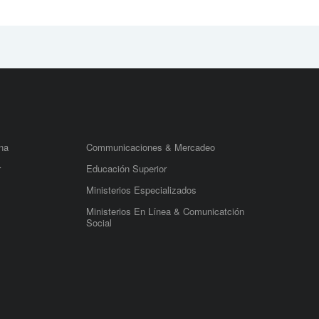
na
Communicaciones & Mercadeo
r
Educación Superior
Ministerios Especializados
Ministerios En Línea & Comunicatción
Social