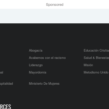
Sponsored
Abogacía
Educación Cristia
Acabemos con el racismo
Salud & Bienesta
Liderazgo
Misión
ual
Mayordomia
Metodismo Unido
pitalidad
Ministerio De Mujeres
RCES