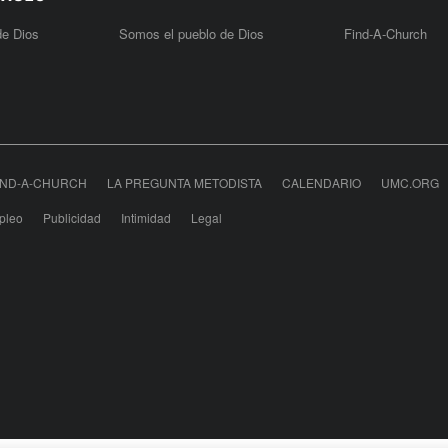
de Dios
Somos el pueblo de Dios
Find-A-Church
IND-A-CHURCH
LA PREGUNTA METODISTA
CALENDARIO
UMC.ORG
pleo
Publicidad
Intimidad
Legal