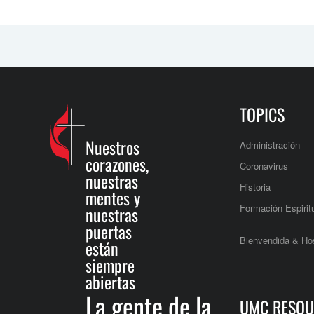
TOPICS
Nuestros
Administración
corazones,
Coronavirus
nuestras
Historia
mentes y
Formación Espirit
nuestras
puertas
Bienvendida & Hos
están
siempre
abiertas
La gente de la
UMC RESOU