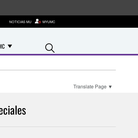
NOTICIAS MU
MYUMC
Search
MC
Translate Page
▼
eciales