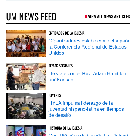
UM NEWS FEED
VIEW ALL NEWS ARTICLES
ENTIDADES DE LA IGLESIA
Organizadores establecen fecha para
la Conferencia Regional de Estados
Unidos
TEMAS SOCIALES
De viaje con el Rev. Adam Hamilton
por Kansas
JÓVENES
HYLA impulsa liderazgo de la
juventud hispano-latina en tiempos
de desafío
HISTORIA DE LA IGLESIA
Con 150 años de historia La Trinidad