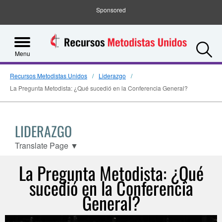
Sponsored
S
Menu
Recursos Metodistas Unidos
Liderazgo
La Pregunta Metodista: ¿Qué sucedió en la Conferencia General?
LIDERAZGO
Translate Page
▼
La Pregunta Metodista: ¿Qué
sucedió en la Conferencia
General?