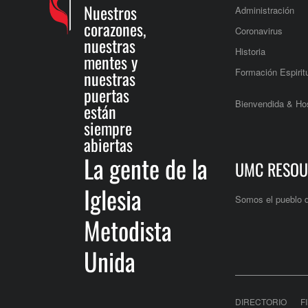
Nuestros
Administración
corazones,
Coronavirus
nuestras
Historia
mentes y
Formación Espirit
nuestras
puertas
Bienvendida & Hos
están
siempre
abiertas
La gente de la
UMC RESOU
Iglesia
Somos el pueblo 
Metodista
Unida
DIRECTORIO
F