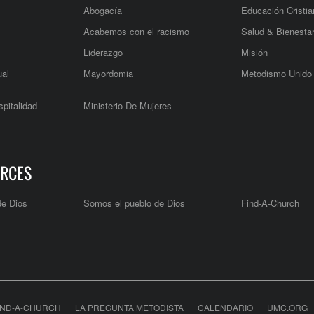
Abogacía
Educación Cristia
Acabemos con el racismo
Salud & Bienesta
Liderazgo
Misión
ual
Mayordomia
Metodismo Unido
pitalidad
Ministerio De Mujeres
RCES
de Dios
Somos el pueblo de Dios
Find-A-Church
IND-A-CHURCH
LA PREGUNTA METODISTA
CALENDARIO
UMC.ORG