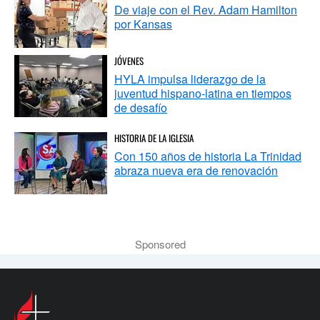
De viaje con el Rev. Adam Hamilton
por Kansas
JÓVENES
HYLA impulsa liderazgo de la
juventud hispano-latina en tiempos
de desafío
HISTORIA DE LA IGLESIA
Con 150 años de historia La Trinidad
abraza nueva era de renovación
Sponsored