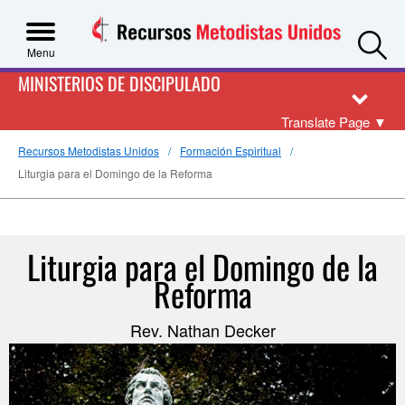
S
Menu
MINISTERIOS DE DISCIPULADO
Translate Page
▼
Recursos Metodistas Unidos
Formación Espiritual
Liturgia para el Domingo de la Reforma
Liturgia para el Domingo de la
Reforma
Rev. Nathan Decker