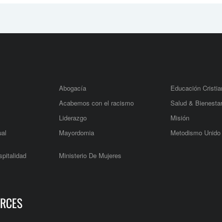
Abogacía
Educación Cristia
Acabemos con el racismo
Salud & Bienesta
Liderazgo
Misión
ual
Mayordomia
Metodismo Unido
pitalidad
Ministerio De Mujeres
RCES