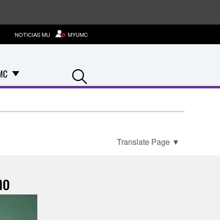
NOTICIAS MU
MYUMC
Search
MC
Translate Page
▼
mo