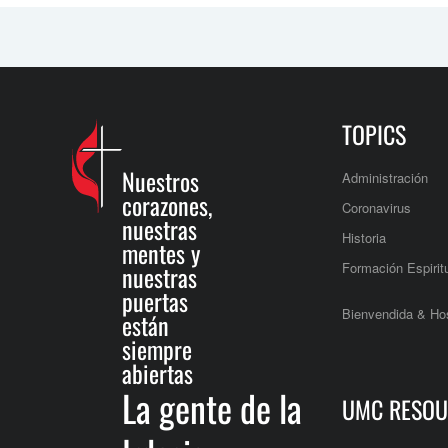
TOPICS
Nuestros
Administración
corazones,
Coronavirus
nuestras
Historia
mentes y
Formación Espirit
nuestras
puertas
Bienvendida & Hos
están
siempre
abiertas
La gente de la
UMC RESOU