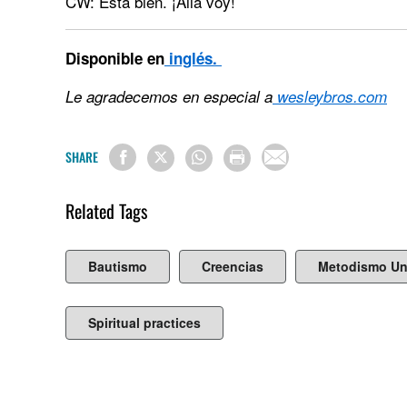
CW: Está bien. ¡Allá voy!
Disponible en
inglés.
Le agradecemos en especial a
wesleybros.com
SHARE
Related Tags
Bautismo
Creencias
Metodismo Un
Spiritual practices