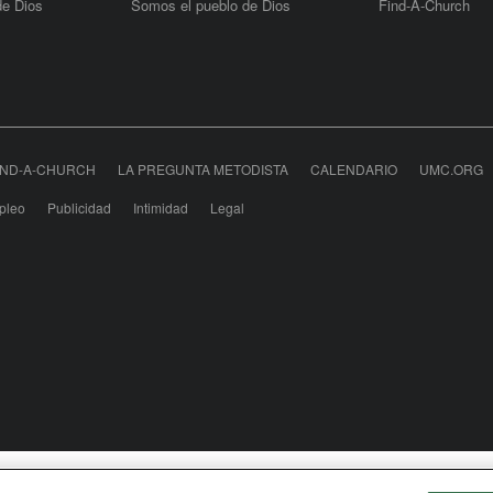
de Dios
Somos el pueblo de Dios
Find-A-Church
IND-A-CHURCH
LA PREGUNTA METODISTA
CALENDARIO
UMC.ORG
pleo
Publicidad
Intimidad
Legal
odist Communications is an agency of The United Meth