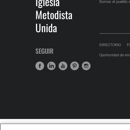
Iglesia
Somos el pueblo 
Metodista
Unida
DIRECTORIO
F
SEGUIR
Oportunidad de em
United Meth