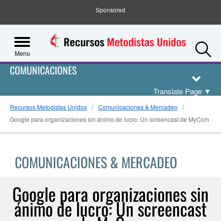
Sponsored
S
Menu
COMUNICACIONES
Translate Page
▼
Recursos Metodistas Unidos
Comunicaciones & Mercadeo
Google para organizaciones sin ánimo de lucro: Un screencast de MyCom
COMUNICACIONES & MERCADEO
Google para organizaciones sin
ánimo de lucro: Un screencast