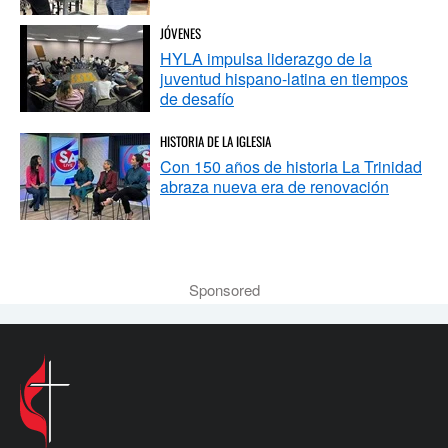
JÓVENES
HYLA impulsa liderazgo de la
juventud hispano-latina en tiempos
de desafío
HISTORIA DE LA IGLESIA
Con 150 años de historia La Trinidad
abraza nueva era de renovación
Sponsored