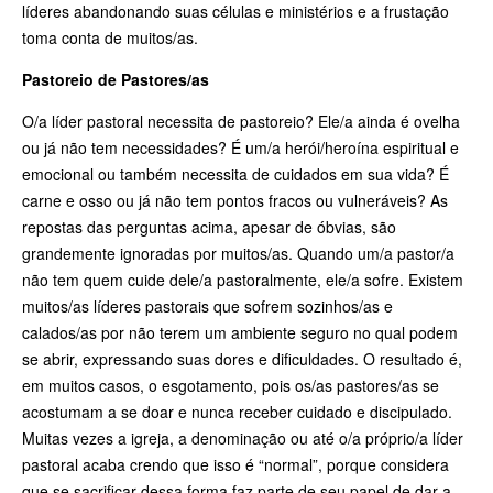
líderes abandonando suas células e ministérios e a frustação
toma conta de muitos/as.
Pastoreio de Pastores/as
O/a líder pastoral necessita de pastoreio? Ele/a ainda é ovelha
ou já não tem necessidades? É um/a herói/heroína espiritual e
emocional ou também necessita de cuidados em sua vida? É
carne e osso ou já não tem pontos fracos ou vulneráveis? As
repostas das perguntas acima, apesar de óbvias, são
grandemente ignoradas por muitos/as. Quando um/a pastor/a
não tem quem cuide dele/a pastoralmente, ele/a sofre. Existem
muitos/as líderes pastorais que sofrem sozinhos/as e
calados/as por não terem um ambiente seguro no qual podem
se abrir, expressando suas dores e dificuldades. O resultado é,
em muitos casos, o esgotamento, pois os/as pastores/as se
acostumam a se doar e nunca receber cuidado e discipulado.
Muitas vezes a igreja, a denominação ou até o/a próprio/a líder
pastoral acaba crendo que isso é “normal”, porque considera
que se sacrificar dessa forma faz parte de seu papel de dar a