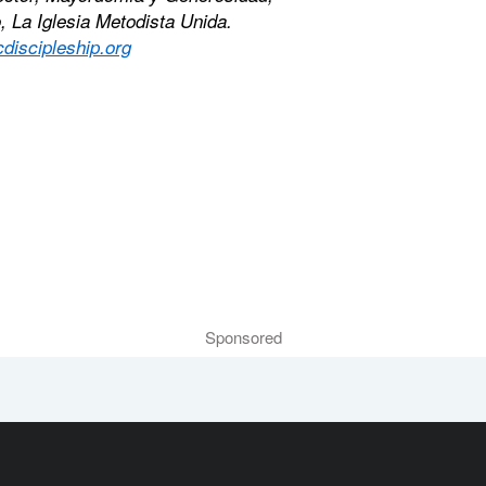
, La Iglesia Metodista Unida.
iscipleship.org
Sponsored