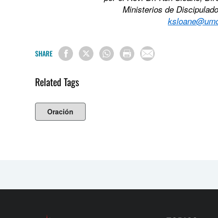
Ministerios de Discipulado
ksloane@umcd
SHARE
Related Tags
Oración