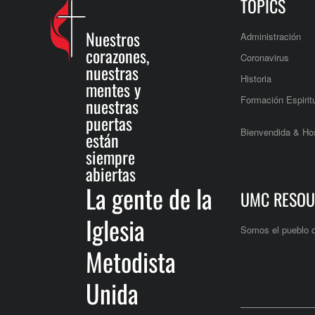
TOPICS
Nuestros
Administración
corazones,
Coronavirus
nuestras
Historia
mentes y
Formación Espirit
nuestras
puertas
Bienvendida & Hos
están
siempre
abiertas
La gente de la
UMC RESOU
Iglesia
Somos el pueblo 
Metodista
Unida