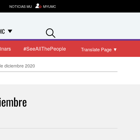
NOTICIAS MU
MYUMC
Search
MC
inars
#SeeAllThePeople
Translate Page
▼
de diciembre 2020
ciembre