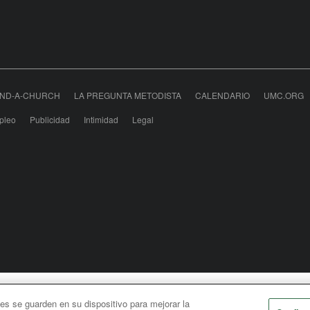
IND-A-CHURCH
LA PREGUNTA METODISTA
CALENDARIO
UMC.ORG
pleo
Publicidad
Intimidad
Legal
odist Communications is an agency of The United Meth
ies se guarden en su dispositivo para mejorar la