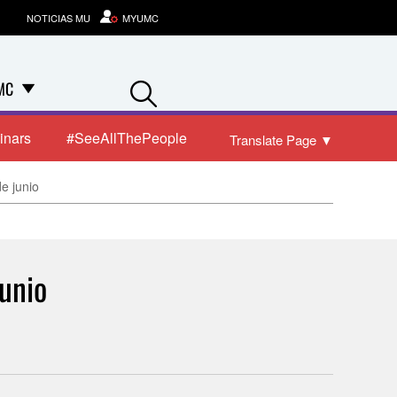
NOTICIAS MU
MYUMC
Search
MC
inars
#SeeAllThePeople
Translate Page
▼
e junio
unio