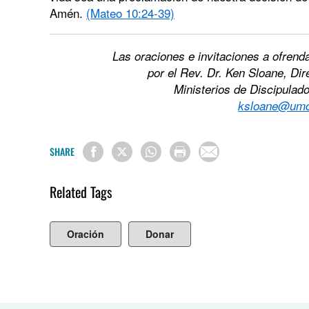
Amén.
(Mateo 10:24-39)
Las oraciones
e invitaciones a ofrend
por el Rev. Dr. Ken Sloane, Di
Ministerios de Discipulado
ksloane@umcd
SHARE
Related Tags
Oración
Donar