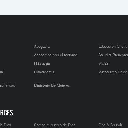
Abogacía
Educación Cristia
Acabemos con el racismo
Salud & Bienesta
Liderazgo
Misión
ual
Mayordomia
Metodismo Unido
pitalidad
Ministerio De Mujeres
RCES
de Dios
Somos el pueblo de Dios
Find-A-Church