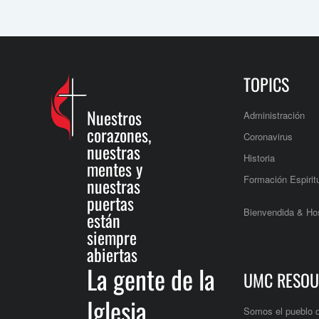
TOPICS
Nuestros
Administración
corazones,
Coronavirus
nuestras
Historia
mentes y
Formación Espirit
nuestras
puertas
Bienvendida & Hos
están
siempre
abiertas
La gente de la
UMC RESOU
Iglesia
Somos el pueblo 