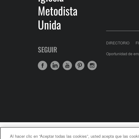
Metodista
Unida
DIRECTORIO
F
SEGUIR
Oportunidad de em
United Meth
Al hacer clic en “Aceptar todas las cookies”, usted acepta que las cook