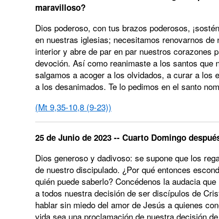
maravilloso?
Dios poderoso, con tus brazos poderosos, ¡sostén 
en nuestras iglesias; necesitamos renovarnos de n
interior y abre de par en par nuestros corazones
devoción. Así como reanimaste a los santos que 
salgamos a acoger a los olvidados, a curar a los
a los desanimados. Te lo pedimos en el santo nom
(Mt 9,35-10,8 (9-23))
25 de Junio de 2023 -- Cuarto Domingo después 
Dios generoso y dadivoso: se supone que los rega
de nuestro discipulado. ¿Por qué entonces esco
quién puede saberlo? Concédenos la audacia que n
a todos nuestra decisión de ser discípulos de Cris
hablar sin miedo del amor de Jesús a quienes co
vida sea una proclamación de nuestra decisión de