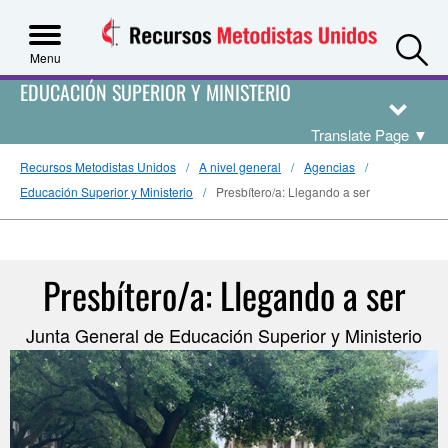
S
Menu
EDUCACIÓN SUPERIOR Y MINISTERIO
Translate Page
▼
Recursos Metodistas Unidos
A nivel general
Agencias
Educación Superior y Ministerio
Presbítero/a: Llegando a ser
Presbítero/a: Llegando a ser
Junta General de Educación Superior y Ministerio