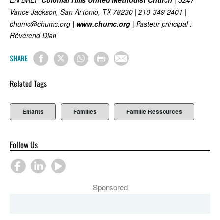
EN BREF
Colonial Hills United Methodist Church
| 5247
Vance Jackson, San Antonio, TX 78230 | 210-349-2401 |
chumc@chumc.org
| www.chumc.org
| Pasteur principal :
Révérend Dian
SHARE
Related Tags
Enfants
Families
Famille Ressources
Follow Us
Sponsored