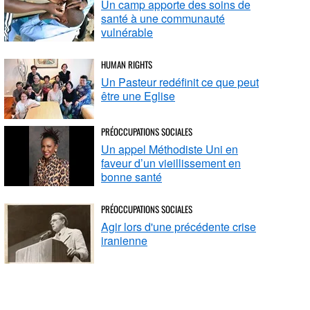
Un camp apporte des soins de
santé à une communauté
vulnérable
HUMAN RIGHTS
Un Pasteur redéfinit ce que peut
être une Eglise
PRÉOCCUPATIONS SOCIALES
Un appel Méthodiste Uni en
faveur d’un vieillissement en
bonne santé
PRÉOCCUPATIONS SOCIALES
Agir lors d'une précédente crise
iranienne