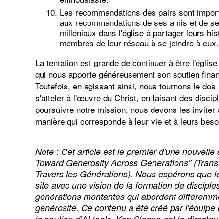
Les recommandations des pairs sont import
aux recommandations de ses amis et de ses 
milléniaux dans l'église à partager leurs hi
membres de leur réseau à se joindre à eux.
La tentation est grande de continuer à être l'églis
qui nous apporte généreusement son soutien financi
Toutefois, en agissant ainsi, nous tournons le dos 
s'atteler à l'œuvre du Christ, en faisant des disc
poursuivre notre mission, nous devons les inviter à
manière qui corresponde à leur vie et à leurs beso
Note : Cet article est le premier d'une nouvelle
Toward Generosity Across Generations" (Trans
Travers les Générations). Nous espérons que les
site avec une vision de la formation de disciple
générations montantes qui abordent différemment
générosité. Ce contenu a été créé par l'équipe
le soutien d'AI tools. Ken Sloane est le directe