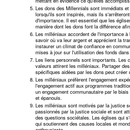
mettant en évidence ce qu'elles accomplisse
Les dons des Millennials sont immédiats et 
lorsqu'ils sont inspirés, mais ils s'arrêteron
d'importance. Il est essentiel que les église
manière dont les dons font la différence afin
Les milléniaux accordent de l'importance à l
savoir où va leur argent et apprécient la 
instaurer un climat de confiance en commun
mises à jour sur l'utilisation des fonds dans
Les liens personnels sont importants. Les 
valeurs attirent les milléniaux. Partager 
spécifiques aidées par les dons peut créer 
Les milléniaux préfèrent l'engagement expér
l'engagement actif aux programmes tradition
un engagement communautaire par le biais de
et épanouis.
Les milléniaux sont motivés par la justice s
passionnés par la justice sociale et sont att
des questions sociétales. Les églises qui s
qui soutiennent des causes locales et mond
enthousiaste.