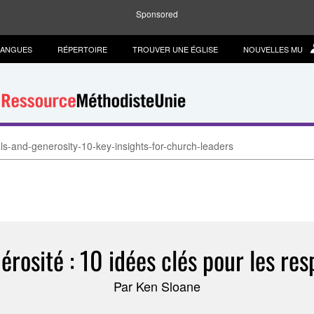
Sponsored
LANGUES
RÉPERTOIRE
TROUVER UNE ÉGLISE
NOUVELLES MU
als-and-generosity-10-key-insights-for-church-leaders
érosité : 10 idées clés pour les res
Par Ken Sloane