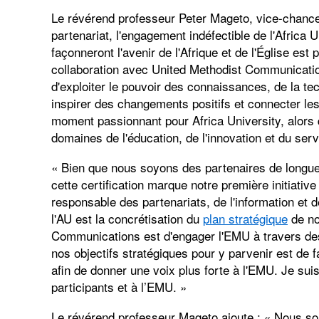
Le révérend professeur Peter Mageto, vice-chancel
partenariat, l'engagement indéfectible de l'Africa 
façonneront l'avenir de l'Afrique et de l'Église es
collaboration avec United Methodist Communicat
d'exploiter le pouvoir des connaissances, de la t
inspirer des changements positifs et connecter le
moment passionnant pour Africa University, alors
domaines de l'éducation, de l'innovation et du serv
« Bien que nous soyons des partenaires de longue
cette certification marque notre première initiative
responsable des partenariats, de l'information et
l'AU est la concrétisation du
plan stratégique
de no
Communications est d'engager l'EMU à travers des
nos objectifs stratégiques pour y parvenir est de f
afin de donner une voix plus forte à l'EMU. Je sui
participants et à l’EMU. »
Le révérend professeur Mageto ajoute : « Nous s