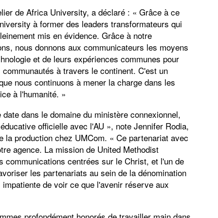
ier de Africa University, a déclaré : « Grâce à ce
University à former des leaders transformateurs qui
t pleinement mis en évidence. Grâce à notre
ions, nous donnons aux communicateurs les moyens
echnologie et de leurs expériences communes pour
s communautés à travers le continent. C'est un
 que nous continuons à mener la charge dans les
ice à l'humanité. »
 date dans le domaine du ministère connexionnel,
 éducative officielle avec l'AU », note Jennifer Rodia,
 de la production chez UMCom. « Ce partenariat avec
tre agence. La mission de United Methodist
 communications centrées sur le Christ, et l'un de
avoriser les partenariats au sein de la dénomination
s impatiente de voir ce que l'avenir réserve aux
ommes profondément honorés de travailler main dans