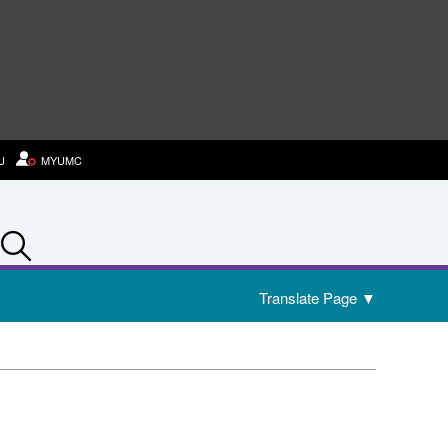
U
MYUMC
Search
Translate Page
▼