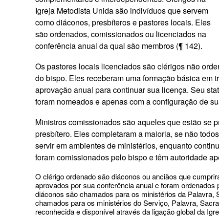
Igreja Metodista Unida são indivíduos que servem
como diáconos, presbíteros e pastores locais. Eles
são ordenados, comissionados ou licenciados na
conferência anual da qual são membros (¶ 142).
Os pastores locais licenciados são clérigos não ord
do bispo. Eles receberam uma formação básica em tra
aprovação anual para continuar sua licença. Seu statu
foram nomeados e apenas com a configuração de s
Ministros comissionados são aqueles que estão se 
presbítero. Eles completaram a maioria, se não todo
servir em ambientes de ministérios, enquanto continu
foram comissionados pelo bispo e têm autoridade a
O clérigo ordenado são diáconos ou anciãos que cumprira
aprovados por sua conferência anual e foram ordenados p
diáconos são chamados para os ministérios da Palavra, S
chamados para os ministérios do Serviço, Palavra, Sacr
reconhecida e disponível através da ligação global da Igre