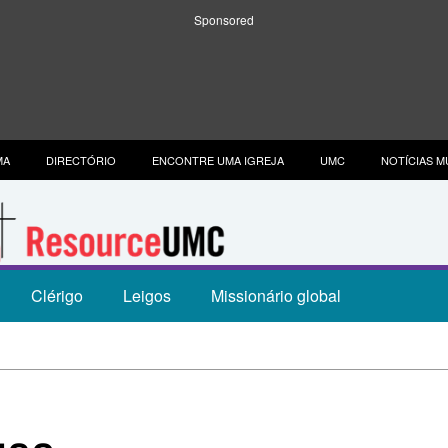
Sponsored
MA
DIRECTÓRIO
ENCONTRE UMA IGREJA
UMC
NOTÍCIAS M
Clérigo
Leigos
Missionário global