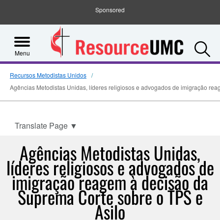
Sponsored
S
Menu
Recursos Metodistas Unidos
Agências Metodistas Unidas, líderes religiosos e advogados de imigração re
Translate Page
▼
Agências Metodistas Unidas,
líderes religiosos e advogados de
imigração reagem à decisão da
Suprema Corte sobre o TPS e
Asilo