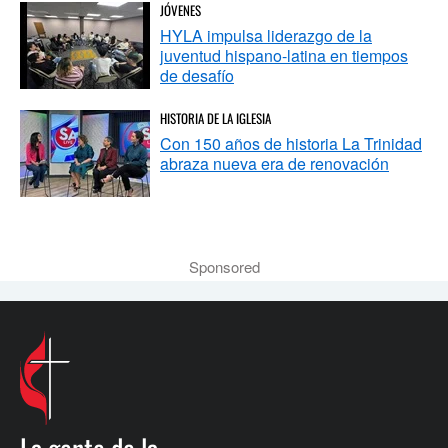
JÓVENES
HYLA impulsa liderazgo de la
juventud hispano-latina en tiempos
de desafío
HISTORIA DE LA IGLESIA
Con 150 años de historia La Trinidad
abraza nueva era de renovación
Sponsored