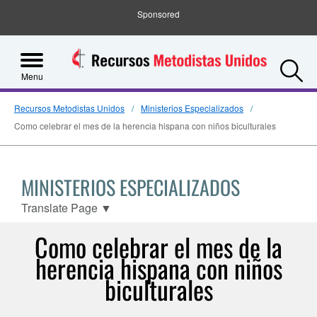
Sponsored
S
Menu
Recursos Metodistas Unidos
Ministerios Especializados
Como celebrar el mes de la herencia hispana con niños biculturales
MINISTERIOS ESPECIALIZADOS
Translate Page
▼
Como celebrar el mes de la
herencia hispana con niños
biculturales