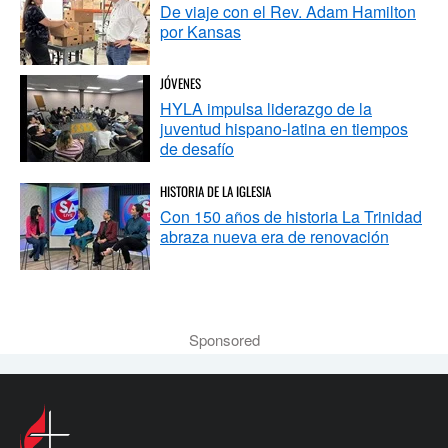
De viaje con el Rev. Adam Hamilton
por Kansas
JÓVENES
HYLA impulsa liderazgo de la
juventud hispano-latina en tiempos
de desafío
HISTORIA DE LA IGLESIA
Con 150 años de historia La Trinidad
abraza nueva era de renovación
Sponsored