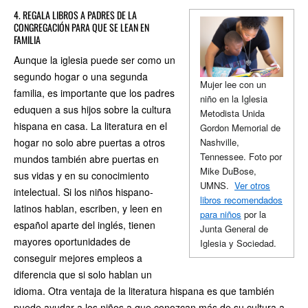
4. REGALA LIBROS A PADRES DE LA
CONGREGACIÓN PARA QUE SE LEAN EN
FAMILIA
Aunque la iglesia puede ser como un
segundo hogar o una segunda
Mujer lee con un
familia, es importante que los padres
niño en la Iglesia
eduquen a sus hijos sobre la cultura
Metodista Unida
hispana en casa. La literatura en el
Gordon Memorial de
Nashville,
hogar no solo abre puertas a otros
Tennessee. Foto por
mundos también abre puertas en
Mike DuBose,
sus vidas y en su conocimiento
UMNS.
Ver otros
intelectual. Si los niños hispano-
libros recomendados
latinos hablan, escriben, y leen en
para niños
por la
español aparte del inglés, tienen
Junta General de
mayores oportunidades de
Iglesia y Sociedad.
conseguir mejores empleos a
diferencia que si solo hablan un
idioma. Otra ventaja de la literatura hispana es que también
puede ayudar a los niños a que conozcan más de su cultura a