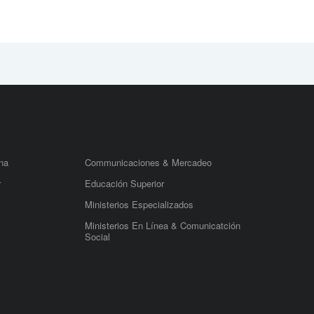
na
Communicaciones & Mercadeo
r
Educación Superior
Ministerios Especializados
Ministerios En Línea & Comunicatción
Social