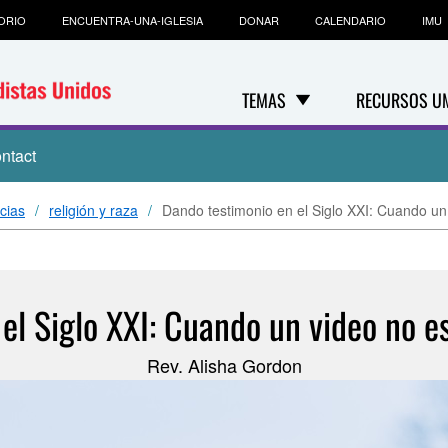
ORIO
ENCUENTRA-UNA-IGLESIA
DONAR
CALENDARIO
IMU
TEMAS
RECURSOS U
ntact
cias
religión y raza
Dando testimonio en el Siglo XXI: Cuando un 
el Siglo XXI: Cuando un video no es
Rev. Alisha Gordon