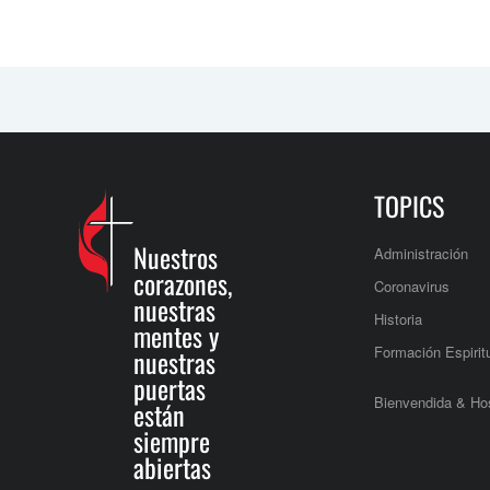
TOPICS
Nuestros
Administración
corazones,
Coronavirus
nuestras
Historia
mentes y
Formación Espirit
nuestras
puertas
Bienvendida & Hos
están
siempre
abiertas