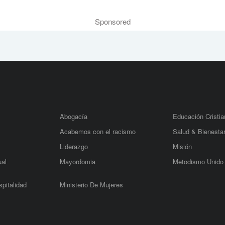
Sponsored
Abogacía
Educación Cristia
Acabemos con el racismo
Salud & Bienesta
Liderazgo
Misión
ual
Mayordomia
Metodismo Unido
pitalidad
Ministerio De Mujeres