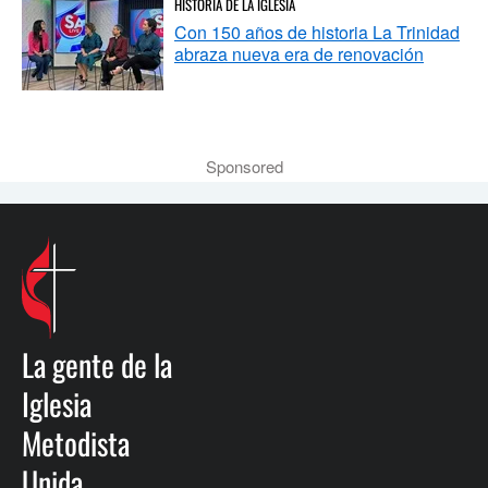
HISTORIA DE LA IGLESIA
Con 150 años de historia La Trinidad
abraza nueva era de renovación
Sponsored
La gente de la
Iglesia
Metodista
Unida