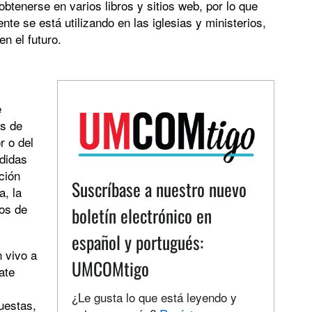
btenerse en varios libros y sitios web, por lo que
e se está utilizando en las iglesias y ministerios,
n el futuro.
e
és de
r o del
edidas
ción
Suscríbase a nuestro nuevo
, la
ios de
boletín electrónico en
español y portugués:
n vivo a
UMCOMtigo
ate
¿Le gusta lo que está leyendo y
uestas,