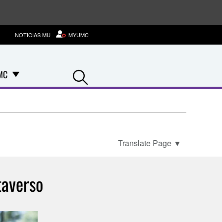
NOTICIAS MU
MYUMC
Search
MC
Translate Page
▼
taverso