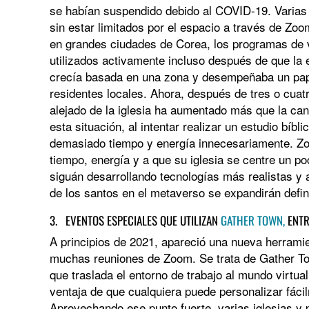
se habían suspendido debido al COVID-19. Varias 
sin estar limitados por el espacio a través de Zoom
en grandes ciudades de Corea, los programas de
utilizados activamente incluso después de que la 
crecía basada en una zona y desempeñaba un pape
residentes locales. Ahora, después de tres o cua
alejado de la iglesia ha aumentado más que la cant
esta situación, al intentar realizar un estudio bíbl
demasiado tiempo y energía innecesariamente. Zo
tiempo, energía y a que su iglesia se centre un po
siguán desarrollando tecnologías más realistas y
de los santos en el metaverso se expandirán defin
3. EVENTOS ESPECIALES QUE UTILIZAN
GATHER TOWN,
ENTR
A principios de 2021, apareció una nueva herrami
muchas reuniones de Zoom. Se trata de Gather T
que traslada el entorno de trabajo al mundo virtua
ventaja de que cualquiera puede personalizar fáci
Aprovechando ese punto fuerte, varias iglesias y 