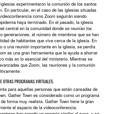
iglesias experimentaron la comunión de los santos
. En particular, en el caso de las iglesias situadas
 videoconferencia como Zoom seguirán siendo
epidemia haya terminado. En el pasado, la iglesia
l central en la comunidad donde se reunían los
tro generaciones, el número de miembros que se han
idad de habitantes que vive cerca de la iglesia. En
ico o una reunión importante en la iglesia, se perdía
om es una gran herramienta que le ayuda a ahorrar
co más en lo esencial del ministerio. Mientras se
 avanzadas que Zoom, las reuniones y la comunión
itivamente.
E OTRAS PROGRAMAS VIRTUALES.
enta para aquellas personas que están cansadas de
own. Gather Town es considerado como un programa
l de forma muy realista. Gather Town tiene la gran
lmente el espacio de la videoconferencia.
pastores han creado un espacio similar al suyo, y se