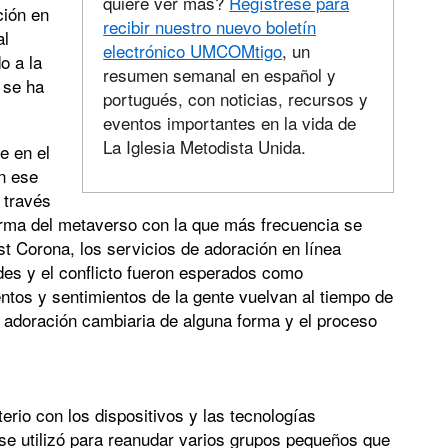
quiere ver más?
Regístrese para
ción en
recibir nuestro nuevo boletín
al
electrónico UMCOMtigo
, un
o a la
resumen semanal en español y
 se ha
portugués, con noticias, recursos y
eventos importantes en la vida de
La Iglesia Metodista Unida.
e en el
n ese
 través
forma del metaverso con la que más frecuencia se
ost Corona, los servicios de adoración en línea
ades y el conflicto fueron esperados como
tos y sentimientos de la gente vuelvan al tiempo de
 la adoración cambiaria de alguna forma y el proceso
erio con los dispositivos y las tecnologías
 se utilizó para reanudar varios grupos pequeños que