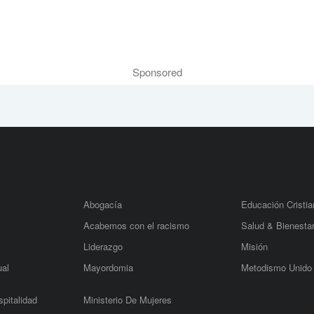
Sponsored
Abogacía
Educación Cristia
Acabemos con el racismo
Salud & Bienesta
Liderazgo
Misión
ual
Mayordomia
Metodismo Unido
pitalidad
Ministerio De Mujeres