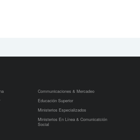
na
Communicaciones & Mercadeo
r
Educación Superior
Ministerios Especializados
Ministerios En Línea & Comunicatción
Social