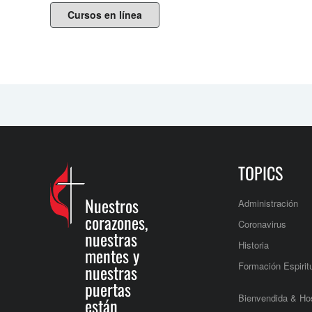
Cursos en línea
TOPICS
Nuestros
Administración
corazones,
Coronavirus
nuestras
Historia
mentes y
Formación Espirit
nuestras
puertas
Bienvendida & Hos
están