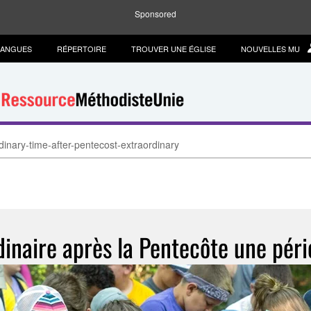
Sponsored
LANGUES
RÉPERTOIRE
TROUVER UNE ÉGLISE
NOUVELLES MU
inary-time-after-pentecost-extraordinary
dinaire après la Pentecôte une péri