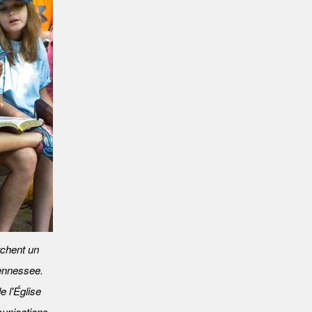
chent un
Tennessee.
 l'Église
unications.