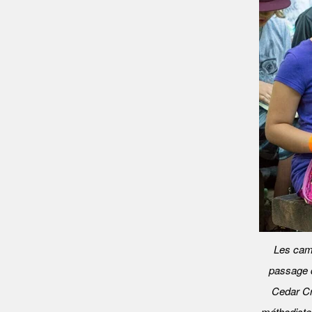
Les cam
passage d
Cedar Cr
méthodiste