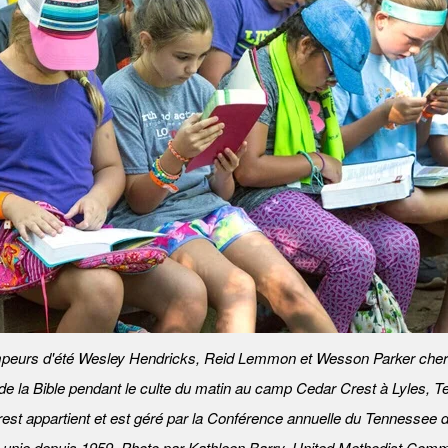
peurs d'été Wesley Hendricks, Reid Lemmon et Wesson Parker cher
e la Bible pendant le culte du matin au camp Cedar Crest à Lyles, 
est appartient et est géré par la Conférence annuelle du Tennessee de
 unie depuis 1959. Photo par Kathleen Barry, United Methodist Comm