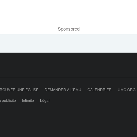
Sponsored
ROUVER UNE ÉGLISE
DEMANDER À L'EMU
CALENDRIER
UMC.ORG
 publicité
Intimité
Légal