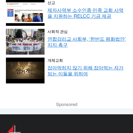
선교
제자사역부 소수인종·민족 교회 사역
을 지원하는 RELCC 기금 제공
사회적 관심
연합감리교 사회부, ‘한반도 평화법안’
지지 촉구
개체교회
잡아먹히지 않기 위해 잡아먹는 자가
되는 이들을 위하여
Sponsored