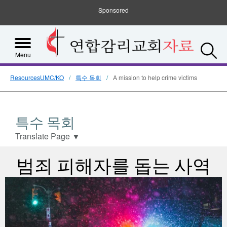
Sponsored
S
Menu
ResourcesUMC/KO
특수 목회
A mission to help crime victims
특수 목회
Translate Page
▼
범죄 피해자를 돕는 사역