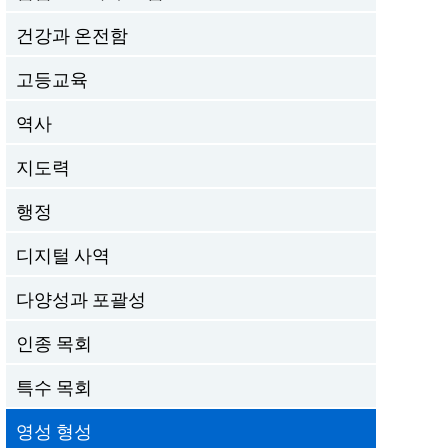
건강과 온전함
고등교육
역사
지도력
행정
디지털 사역
다양성과 포괄성
인종 목회
특수 목회
영성 형성