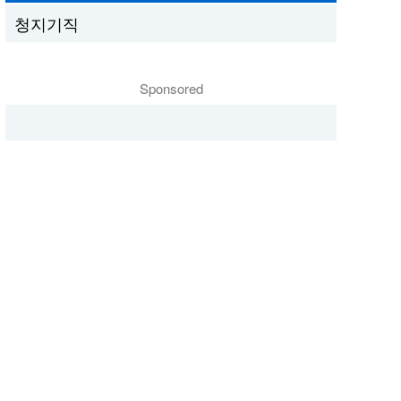
청지기직
Sponsored
정보 통신과 마케팅
영성 형성
“시리야,” 목회 사역
다락방에서 제공하
을 위해 음성 기술을
는 자료들
사용할 수 있을까?
영성 형성
영성 형성
직업과 영성 훈련을
평신도 영성 훈련과