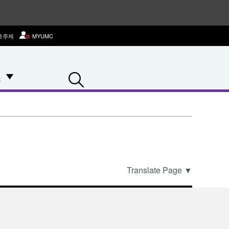
호주제
MYUMC
Search
스
Translate Page
▼