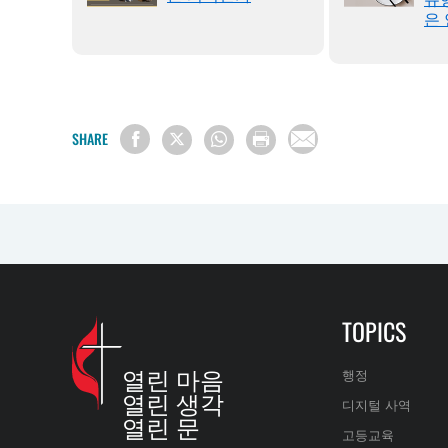
stones
은
호)
SHARE
TOPICS
열린 마음
행정
열린 생각
디지털 사역
열린 문
고등교육