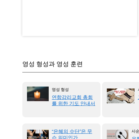
영성 형성과 영성 훈련
영성 형성
제공하
연합감리교회 총회
를 위한 기도 안내서
“은혜의 수단”은 무
사
슨 의미인가
 훈련과
유