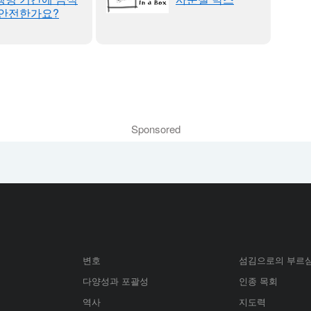
 안전한가요?
Sponsored
변호
섬김으로의 부르
다양성과 포괄성
인종 목회
역사
지도력