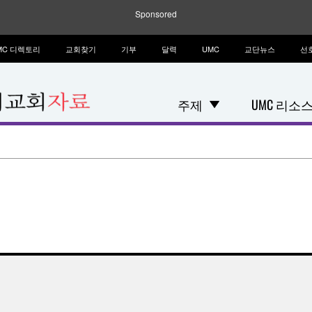
Sponsored
MC 디렉토리
교회찾기
기부
달력
UMC
교단뉴스
선
주제
UMC 리소