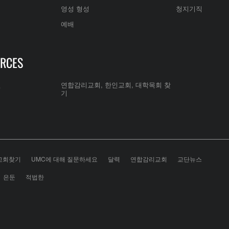
영성 형성
청지기직
예배
RCES
전
연합감리교회, 한인교회, 대학목회 찾
기
교회찾기
UMC에 대해 질문하세요
달력
연합감리교회
교단뉴스
은둔
적법한