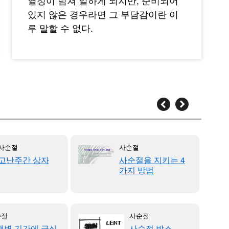
열정이 넘쳐 일하게 되지만, 준비되어
있지 않은 경우라면 그 부담감이란 이
루 말할 수 없다.
사순절
사순절
고난주간 상자
사순절을 지키는 4
가지 방법
순절
사순절
행병 기간에 금식
사순절 박스