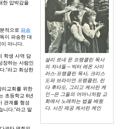
 대한 압박감을
부분적으로
파송
독이 파송한 대
일이 아니다.
 학생 사역 담
셜리 르네 문 프랭클린 목사
 성장하는 사람인
의 자녀들 – 빅터 레온 사이
다.”라고 회상한
러스-프랭클린 목사, 크리스
도퍼 브라이언 프랭클린, 린
다 후타도, 그리고 케서린 케
감리교회를 위한
인 –은 그들의 어머니처럼 교
는 초등학교 6년
회에서 노래하는 법을 배웠
가 관계를 형성
다. 사진 제공 케서린 케인
니다.”라고 말
 다코타 연회의