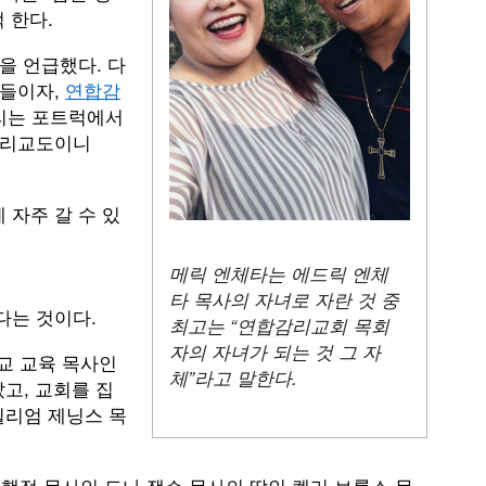
 한다.
을 언급했다. 다
아들이자,
연합감
리는 포트럭에서
감리교도이니
 자주 갈 수 있
메릭 엔체타는 에드릭 엔체
타 목사의 자녀로 자란 것 중
다는 것이다.
최고는 “연합감리교회 목회
자의 자녀가 되는 것 그 자
교 교육 목사인
체”라고 말한다.
고, 교회를 집
윌리엄 제닝스 목
정 목사인 도나 잭슨 목사의 딸인 켈리 브룩스 목