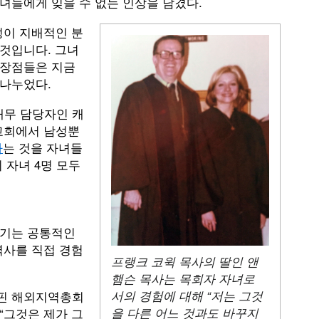
녀들에게 잊을 수 없는 인상을 남겼다.
성이 지배적인 분
것입니다. 그녀
 장점들은 지금
 나누었다.
재무 담당자인 캐
리교회에서 남성뿐
다
는 것을 자녀들
 자녀 4명 모두
여기는 공통적인
역사를 직접 경험
프랭크 코윅 목사의 딸인 앤
햄슨 목사는 목회자 자녀로
리핀 해외지역총회
서의 경험에 대해 “저는 그것
“그것은 제가 그
을 다른 어느 것과도 바꾸지