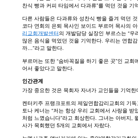
찬식 빵과 커피 타임에서 다과류”를 먹던 것을 기억
다른 사람들은 다과류와 성찬식 빵을 즐겨 먹던 것
코다 연회의 은퇴 목사인 보이드 부르머 목사의 
리교회개발센터
의 개발담당 실장인 부르스는 “우
많은 음식을 먹었던 것을 기억한다. 우리는 연합
까…”라고 말한다.
부르머는 또한 “숨바꼭질을 하기 좋은 곳”인 교회에
어서 좋았다고 말한다.
인간관계
가장 중요한 것은 목회자 자녀가 교인들을 기억한
켄터키주 프랭크포트의 제일연합감리교회의 기독
토나 케너는 “저는 항상 우리 교회에서 사랑을 받았
처럼 느꼈습니다”라고 회상한다. 그녀는 아버지, 
사가 목회했던 5개의 교회에서 자랐다.
뉴멕시코주 앨버커키에 있는 중앙연합감리교회의 행