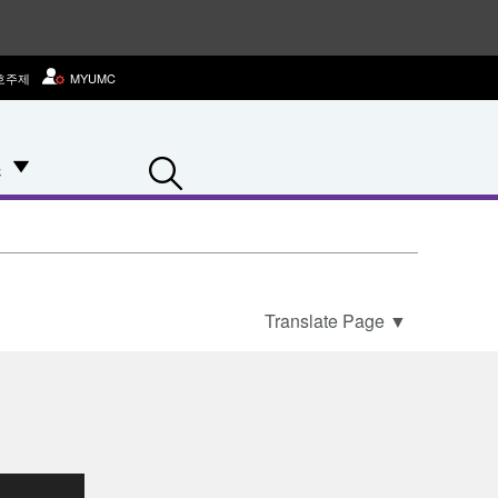
호주제
MYUMC
Search
스
Translate Page
▼