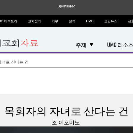
Sponsored
MC 디렉토리
교회찾기
기부
달력
UMC
교단뉴스
선
주제
UMC 리소
자녀로 산다는 건
목회자의 자녀로 산다는 건
조 이오비노