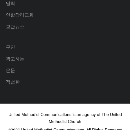
달력
연합감리교회
교단뉴스
구인
광고하는
은둔
적법한
United Methodist Communications is an agency of The United
Methodist Church
©2026
United Methodist Communications. All Rights Reserved