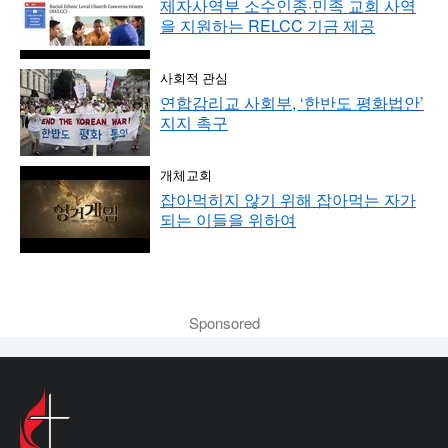
제자사역부 소수인종·민족 교회 사역
을 지원하는 RELCC 기금 제공
사회적 관심
연합감리교 사회부, ‘한반도 평화법안’
지지 촉구
개체교회
잡아먹히지 않기 위해 잡아먹는 자가
되는 이들을 위하여
Sponsored