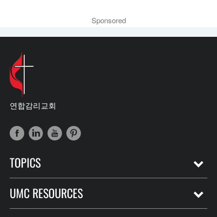
Sponsored
연합감리교회
TOPICS
UMC RESOURCES