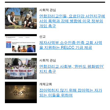
사회적 관심
연합감리교인들, 요르단강 서안지구에
서의 폭력과 강제 병합에 미국 정부의
개입 촉구
선교
제자사역부 소수인종·민족 교회 사역
을 지원하는 RELCC 기금 제공
사회적 관심
연합감리교 사회부, ‘한반도 평화법안’
지지 촉구
개체교회
잡아먹히지 않기 위해 잡아먹는 자가
되는 이들을 위하여