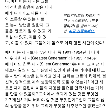
다. 베이비붐 세대는 그들
의 경험을 활용해 같은 세대
에게 다가가고 다른 세대
연합감리교회 자료의 주
와 소통할 수 있는 새로
간
e-뉴스레터인 <
두루
운 봉사 방법을 원한다. 그
알리미
>
를 받아보시려
들은 멘토가 될 수 있고, 가
면,
지금 신청하세요
.
르칠 수 있고, 따를 수 있
고, 이끌 수 있다. 그들에게 앞으로 아직 많은 시간이 있다!
베이비붐 세대보다 앞선 세대, 즉 1901~1924년에 태어
난 위대한 세대(Greatest Generation)와 1925~1945년
에 태어난 침묵 세대(Silent Generation)는 이미 그 이전 세
대보다 훨씬 더 오래 살면서 노인이 된다는 의미에 대한 모
든 사람의 예상을 넓혀가고 있다. 교회는 그들이 육체적, 정
신적, 영적으로 계속 성장하도록 도울 수 있는가? 어떤 새
로운 제자 훈련이 이들의 다양한 필요를 만족시키는 기회
를 만들 수 있을까? 교회에서 효과가 있는 것은 무엇인
가? 개선하거나 버려야 할 것은 무엇인가? 현재 그들의 삶
의 상황을 돕기 위해 교회가 무엇을 해주었으면 좋겠는가?