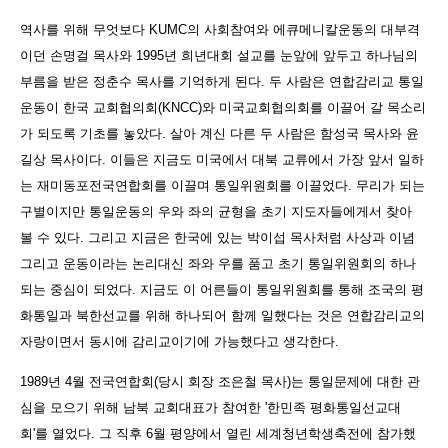
역사를 위해 무엇보다 KUMC의 사회참여와 에큐메니칼운동의 대부격
이던 손명걸 목사와 1995년 희년대회 설교를 눈앞에 앞두고 하나님의
부름을 받은 정춘수 목사를 기억하게 된다. 두 사람은 연합감리교 통일
운동이 한국 교회협의회(KNCC)와 미국교회협의회를 이끌어 갈 목소리
가 되도록 기초를 놓았다. 살아 계신 다른 두 사람은 함성국 목사와 윤
길상 목사이다. 이들은 지금도 미국에서 대북 교류에서 가장 앞서 일하
는 재미동포전국연합회를 이끌며 통일위원회를 이끌었다. 무리가 되는
구별이지만 통일운동의 우와 좌의 균형을 초기 지도자들에게서 찾아
볼 수 있다. 그리고 지금은 한국에 있는 박이섭 목사처럼 사상과 이념
그리고 운동이라는 논리대신 좌와 우를 품고 초기 통일위원회의 하나
되는 중심이 되었다. 지금도 이 어른들이 통일위원회를 통해 조국의 평
화통일과 북한선교를 위해 하나되어 함께 일했다는 것은 연합감리교의
자랑이면서 동시에 감리교이기에 가능했다고 생각한다.
1989년 4월 전국연합회(당시 회장 조은철 목사)는 통일문제에 대한 관
심을 모으기 위해 남북 교회대표가 참여한 '한민족 평화통일선교대
회'를 열었다. 그 직후 6월 평양에서 열린 세계청년학생축전에 참가했