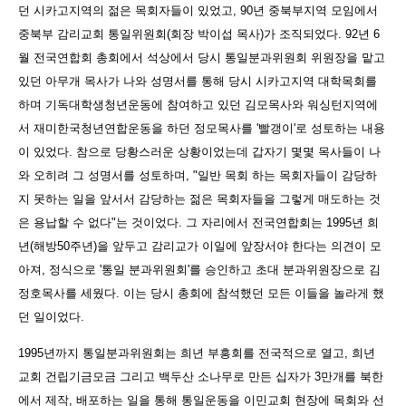
던 시카고지역의 젊은 목회자들이 있었고, 90년 중북부지역 모임에서
중북부 감리교회 통일위원회(회장 박이섭 목사)가 조직되었다. 92년 6
월 전국연합회 총회에서 석상에서 당시 통일분과위원회 위원장을 맡고
있던 아무개 목사가 나와 성명서를 통해 당시 시카고지역 대학목회를
하며 기독대학생청년운동에 참여하고 있던 김모목사와 워싱턴지역에
서 재미한국청년연합운동을 하던 정모목사를 '빨갱이'로 성토하는 내용
이 있었다. 참으로 당황스러운 상황이었는데 갑자기 몇몇 목사들이 나
와 오히려 그 성명서를 성토하며, "일반 목회 하는 목회자들이 감당하
지 못하는 일을 앞서서 감당하는 젊은 목회자들을 그렇게 매도하는 것
은 용납할 수 없다"는 것이었다. 그 자리에서 전국연합회는 1995년 희
년(해방50주년)을 앞두고 감리교가 이일에 앞장서야 한다는 의견이 모
아져, 정식으로 '통일 분과위원회'를 승인하고 초대 분과위원장으로 김
정호목사를 세웠다. 이는 당시 총회에 참석했던 모든 이들을 놀라게 했
던 일이었다.
1995년까지 통일분과위원회는 희년 부흥회를 전국적으로 열고, 희년
교회 건립기금모금 그리고 백두산 소나무로 만든 십자가 3만개를 북한
에서 제작, 배포하는 일을 통해 통일운동을 이민교회 현장에 목회와 선