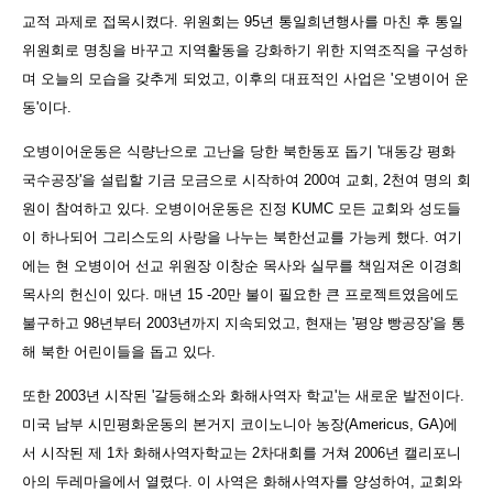
교적 과제로 접목시켰다. 위원회는 95년 통일희년행사를 마친 후 통일
위원회로 명칭을 바꾸고 지역활동을 강화하기 위한 지역조직을 구성하
며 오늘의 모습을 갖추게 되었고, 이후의 대표적인 사업은 '오병이어 운
동'이다.
오병이어운동은 식량난으로 고난을 당한 북한동포 돕기 '대동강 평화
국수공장'을 설립할 기금 모금으로 시작하여 200여 교회, 2천여 명의 회
원이 참여하고 있다. 오병이어운동은 진정 KUMC 모든 교회와 성도들
이 하나되어 그리스도의 사랑을 나누는 북한선교를 가능케 했다. 여기
에는 현 오병이어 선교 위원장 이창순 목사와 실무를 책임져온 이경희
목사의 헌신이 있다. 매년 15 -20만 불이 필요한 큰 프로젝트였음에도
불구하고 98년부터 2003년까지 지속되었고, 현재는 '평양 빵공장'을 통
해 북한 어린이들을 돕고 있다.
또한 2003년 시작된 '갈등해소와 화해사역자 학교'는 새로운 발전이다.
미국 남부 시민평화운동의 본거지 코이노니아 농장(Americus, GA)에
서 시작된 제 1차 화해사역자학교는 2차대
회를 거쳐 2006년 캘리포니
아의 두레마을에서 열렸다. 이 사역은 화해사역자를 양성하여, 교회와