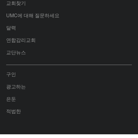
교회찾기
UMC에 대해 질문하세요
달력
연합감리교회
교단뉴스
구인
광고하는
은둔
적법한