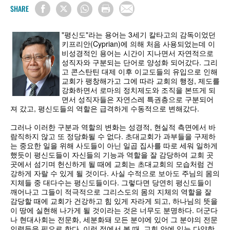
SHARE
"평신도"라는 용어는 3세기 칼타고의 감독이었던
키프리안(Cyprian)에 의해 처음 사용되었는데 이
비성경적인 용어는 시간이 지나면서 자연적으로
성직자와 구분되는 단어로 양성화 되어갔다. 그리
고 콘스탄틴 대제 이후 이교도들의 유입으로 인해
교회가 팽창해가고 그에 따라 교회의 행정, 제도를
강화하면서 로마의 정치제도와 조직을 본뜨게 되
면서 성직자들은 자연스레 특권층으로 구분되어
져 갔고, 평신도들의 역할은 급격하게 수동적으로 변해갔다.
그러나 이러한 구분과 역할의 변화는 성경적, 현실적 측면에서 바
람직하지 않고 또 정당화될 수 없다. 초대교회가 과부들을 구제하
는 중요한 일을 위해 사도들이 아닌 일곱 집사를 따로 세워 일하게
했듯이 평신도들이 자신들의 기능과 역할을 잘 감당하여 교회 곳
곳에서 섬기며 헌신하게 될 때에 교회는 초대교회의 모습처럼 건
강하게 자랄 수 있게 될 것이다. 사실 수적으로 보아도 주님의 몸의
지체들 중 대다수는 평신도들이다. 그렇다면 당연히 평신도들이
깨어나고 그들이 적극적으로 그리스도의 몸의 지체의 역할을 잘
감당할 때에 교회가 건강하고 힘 있게 자라게 되고, 하나님의 뜻을
이 땅에 실현해 나가게 될 것이라는 것은 너무도 분명하다. 더군다
나 현대사회는 전문화, 세분화돼 모든 분야에 있어 그 분야의 전문
인력들을 필요로 한다. 이런 점에서 볼 때, 교회 안에 있는 다양한