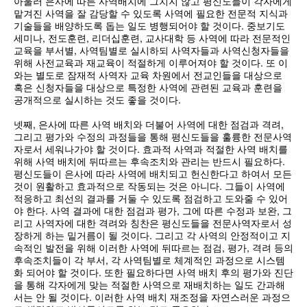
아울러 은사에 따른 사역배치에 그치지 않고 평신도들이 각자에게
맡겨진 사역을 잘 감당할 수 있도록 사역에 필요한 전문적 지식과
기술들을 배양하도록 돕는 일도 병행되어야 할 것이다. 중보기도
세미나, 전도훈련, 리더십훈련, 교사대학 등 사역에 따라 전문적인
교육을 부서별, 사역팀별로 실시하되 사역자들과 사역신청자들을
위해 사전교육과 재교육이 적절하게 이루어져야 할 것이다. 또 이
와는 별도로 잠재적 사역자 교육 차원에서 전교인들을 대상으로
혹은 신청자들을 대상으로 특정한 사역에 관련된 교육과 훈련을
공개적으로 실시하는 것도 좋을 것이다.
넷째, 은사에 따른 사역 배치와 더불어 사역에 대한 점검과 격려,
그리고 평가와 수정의 과정들을 통해 평신도들을 훌륭한 전문사역
자로서 세워나가야 할 것이다. 효과적 사역과 적절한 사역 배치를
위해 사역 배치에 뒤따르는 후속조치와 관리는 반드시 필요하다.
평신도들이 은사에 따라 사역에 배치되고 헌신한다고 하여서 모든
것이 원활하고 효과적으로 작동되는 것은 아니다. 그들이 사역에
적응하고 최선의 결과를 거둘 수 있도록 점검하고 도와줄 수 있어
야 한다. 사역 결과에 대한 점검과 평가, 그에 따른 수정과 보완, 그
리고 사역자에 대한 격려와 칭찬은 평신도들을 전문사역자로서 성
장하게 하는 밑거름이 될 것이다. 그리고 각 사역의 안정적이고 지
속적인 발전을 위해 이러한 사역에 뒤따르는 점검, 평가, 격려 등의
후속조치들이 각 부서, 각 사역팀별로 체계적인 과정으로 시스템
화 되어야 할 것이다. 또한 필요하다면 사역 배치 후의 평가와 진단
을 통해 각자에게 맞는 적절한 사역으로 재배치하는 일도 간과해
서는 안 될 것이다. 이러한 사역 배치 재조정을 자연스러운 과정으