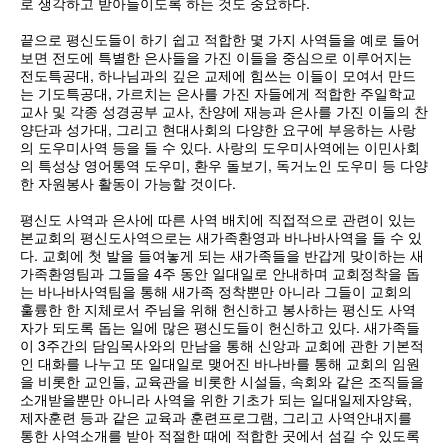
로 생각하고 받아들이도록 하는 것도 중요하다.
끝으로 평신도들이 하기 쉽고 적합한 몇 가지 사역들을 예로 들어
보면 전도에 특별한 은사들을 가진 이들을 중심으로 이루어지는
전도특공대, 하나님과의 깊은 교제에 힘쓰는 이들이 모여서 만드
는 기도특공대, 가르치는 은사를 가진 자들에게 적합한 주일학교
교사 및 각종 성경공부 교사, 찬양에 재능과 은사를 가진 이들의 찬
양단과 성가대, 그리고 현대사회의 다양한 요구에 부응하는 사랑
의 도우미사역 등을 들 수 있다. 사랑의 도우미사역에는 이민사회
의 특성상 영어통역 도우미, 환우 돌보기, 독거노인 도우미 등 다양
한 자원봉사 활동이 가능할 것이다.
평신도 사역과 은사에 따른 사역 배치에 직접적으로 관련이 있는
본교회의 평신도사역으로는 새가족환영과 바나바사역을 들 수 있
다. 교회에 첫 발을 들여놓게 되는 새가족들을 반갑게 맞이하는 새
가족환영팀과 그들을 4주 동안 일대일로 안내하며 교회정착을 돕
는 바나바사역팀을 통해 새가족 정착뿐만 아니라 그들이 교회의
훌륭한 한 지체로서 주님을 위해 헌신하고 봉사하는 평신도 사역
자가 되도록 돕는 일에 많은 평신도들이 헌신하고 있다. 새가족들
이 3주간의 담임목사와의 만남을 통해 신앙과 교회에 관한 기본적
인 대화를 나누고 또 일대일로 맺어진 바나바를 통해 교회의 임원
을 비롯한 교인들, 교육관을 비롯한 시설들, 속회와 같은 조직들을
소개받을뿐만 아니라 사역을 위한 기초가 되는 일대일제자양육,
제자훈련 등과 같은 교육과 훈련프로그램, 그리고 사역안내지를
통한 사역소개를 받아 적절한 때에 적합한 곳에서 섬길 수 있도록