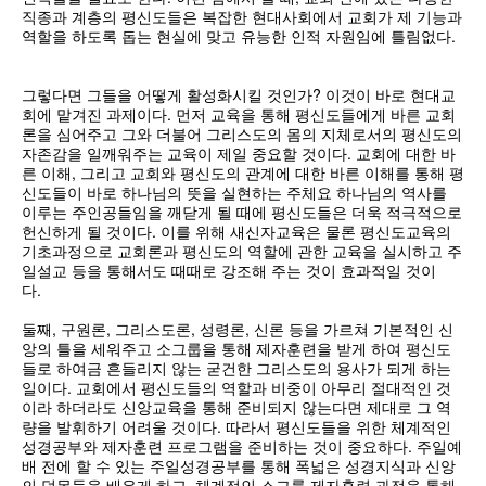
직종과 계층의 평신도들은 복잡한 현대사회에서 교회가 제 기능과
역할을 하도록 돕는 현실에 맞고 유능한 인적 자원임에 틀림없다.
그렇다면 그들을 어떻게 활성화시킬 것인가? 이것이 바로 현대교
회에 맡겨진 과제이다. 먼저 교육을 통해 평신도들에게 바른 교회
론을 심어주고 그와 더불어 그리스도의 몸의 지체로서의 평신도의
자존감을 일깨워주는 교육이 제일 중요할 것이다. 교회에 대한 바
른 이해, 그리고 교회와 평신도의 관계에 대한 바른 이해를 통해 평
신도들이 바로 하나님의 뜻을 실현하는 주체요 하나님의 역사를
이루는 주인공들임을 깨닫게 될 때에 평신도들은 더욱 적극적으로
헌신하게 될 것이다. 이를 위해 새신자교육은 물론 평신도교육의
기초과정으로 교회론과 평신도의 역할에 관한 교육을 실시하고 주
일설교 등을 통해서도 때때로 강조해 주는 것이 효과적일 것이
다.
둘째, 구원론, 그리스도론, 성령론, 신론 등을 가르쳐 기본적인 신
앙의 틀을 세워주고 소그룹을 통해 제자훈련을 받게 하여 평신도
들로 하여금 흔들리지 않는 굳건한 그리스도의 용사가 되게 하는
일이다. 교회에서 평신도들의 역할과 비중이 아무리 절대적인 것
이라 하더라도 신앙교육을 통해 준비되지 않는다면 제대로 그 역
량을 발휘하기 어려울 것이다. 따라서 평신도들을 위한 체계적인
성경공부와 제자훈련 프로그램을 준비하는 것이 중요하다. 주일예
배 전에 할 수 있는 주일성경공부를 통해 폭넓은 성경지식과 신앙
의 덕목들을 배우게 하고, 체계적인 소그룹 제자훈련 과정을 통해