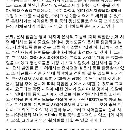
그리스도께 헌신된 충성된 일군으로 세워나가는 것이 좋을 것이
다. 달라스중앙교회에서는 16주 과정의 일대일제자양육과 9개월
과정의 소그룹 제자훈련, 그리고 성숙한 사역자로 세워질 수 있도
록 훈련시키는 사역훈련 등을 통해 평신도들로 하여금 그리스도의
몸의 지체로서의 역할과 사명을 감당하도록 준비시키고 있다.
셋째, 은사 점검을 통해 각자의 은사와 재능에 따라 적절한 곳에 사
역 배치하는 일이 중요할 것이다. 평신도들의 은사를 점검하고 발
견, 개발하도록 돕는 것은 그들 속에 잠들어 있던 하나님께서 선물
로 주신 재능과 능력들을 깨어나게 하고 활성화시킬 것이다. 그리
고 그 은사에 따라 배치되어질 때에 교회의 사역은 가장 큰 효과를
얻을 수 있고 평신도들은 가장 기쁘고 보람있게 헌신하게 될 것이
다. 은사 발견을 돕기 위해서는 은사점검 설문지 등을 활용할 수 있
고 또 자유롭게 각종 사역에 참여하고 경험해 볼 수 있도록 단기적
인 보조사역자로서의 참여 기회를 제공하는 것도 유용할 것이다.
은사 점검 후에 은사에 따라 적합한 곳에서 사역할 수 있도록 교회
에서 요구되는 각종 사역에 대한 안내가 있어야 할 것이다. 연말에
사역 안내지를 통해 교회에서 필요로 하는 각종 사역들을 소개하
고 신청을 받아 평신도들을 적절한 곳에 사역 배치하도록 하고 또
수시로 신청할 수 있도록 사역신청서를 비치해 두는 것이 좋을 것
이다. 그 외에 교회의 각 기관과 부서, 그리고 사역팀들이 함께 하
는 사역박람회(Ministry Fair) 등을 통해 효과적인 사역소개와 사역
자 모집, 그리고 사역의 활성화를 꾀할 수 있을 것이다.