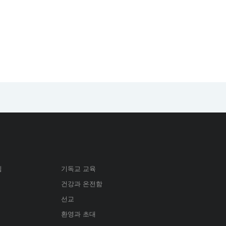
심
기독교 교육
건강과 온전함
선교
환영과 초대