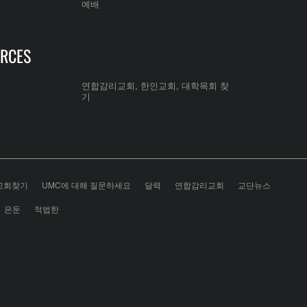
예배
RCES
전
연합감리교회, 한인교회, 대학목회 찾
기
교회찾기
UMC에 대해 질문하세요
달력
연합감리교회
교단뉴스
은둔
적법한