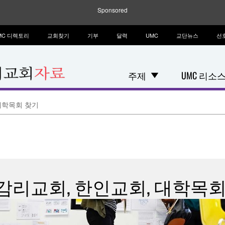
Sponsored
MC 디렉토리
교회찾기
기부
달력
UMC
교단뉴스
선
주제
UMC 리소
대학목회 찾기
감리교회, 한인교회, 대학목회