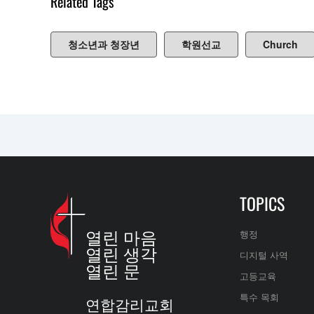
Related Tags
청소년과 청장년
학원선교
Church
TOPICS
열린 마음
행정
열린 생각
디지털 사역
열린 문
고등교육
특수 목회
연합감리교회