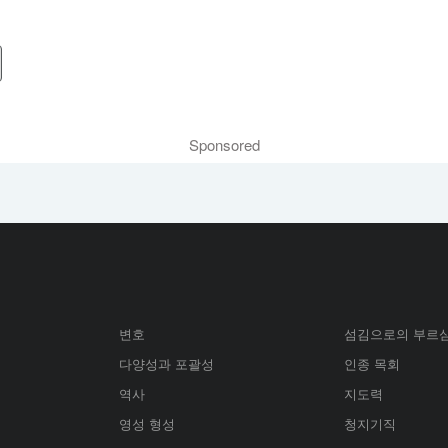
Sponsored
변호
섬김으로의 부르
다양성과 포괄성
인종 목회
역사
지도력
영성 형성
청지기직