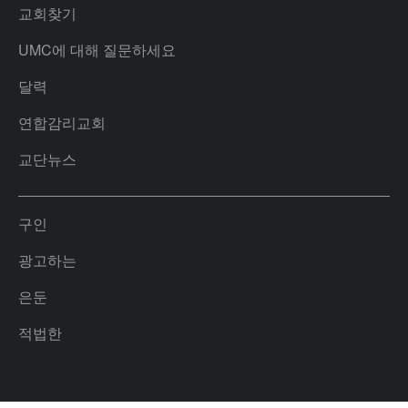
교회찾기
UMC에 대해 질문하세요
달력
연합감리교회
교단뉴스
구인
광고하는
은둔
적법한