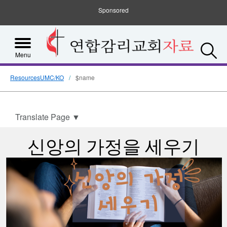
Sponsored
S
Menu
ResourcesUMC/KO
$name
Translate Page
▼
신앙의 가정을 세우기