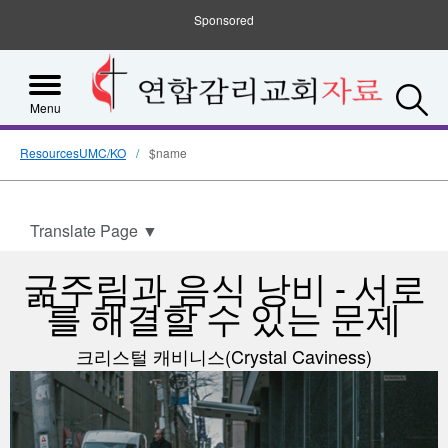
Sponsored
S
Menu
ResourcesUMC/KO
$name
Translate Page
▼
굶주림과 음식 낭비 - 서로
를 해결할 수 있는 문제
크리스털 캐비니스(Crystal Caviness)