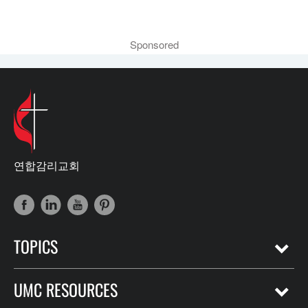
Sponsored
연합감리교회
TOPICS
UMC RESOURCES