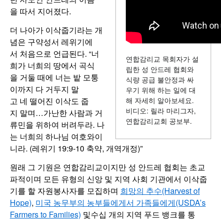
을 따서 지어졌다.
더 나아가 이삭줍기라는 개
념은 구약성서 레위기에
서 처음으로 언급된다. “너
연합감리교 목회자가 설
희가 너희의 땅에서 곡식
립한 성 안드레 협회와
을 거둘 때에 너는 밭 모퉁
식량 공급 불안정과 싸
이까지 다 거두지 말
우기 위해 하는 일에 대
고 네 떨어진 이삭도 줍
해 자세히 알아보세요.
비디오: 릴라 마리그자,
지 말며…가난한 사람과 거
연합감리교회 공보부.
류민을 위하여 버려두라. 나
는 너희의 하나님 여호와이
니라. (레위기 19:9-10 축약, 개역개정)”
원래 그 기원은 연합감리교이지만 성 안드레 협회는 초교
파적이며 모든 유형의 신앙 및 지역 사회 기관에서 이삭줍
기를 할 자원봉사자를 모집하며
희망의 추수(Harvest of
Hope)
,
미국 농무부의 농부들에게서 가족들에게(USDA’s
Farmers to Families)
및수십 개의 지역 푸드 뱅크를 통