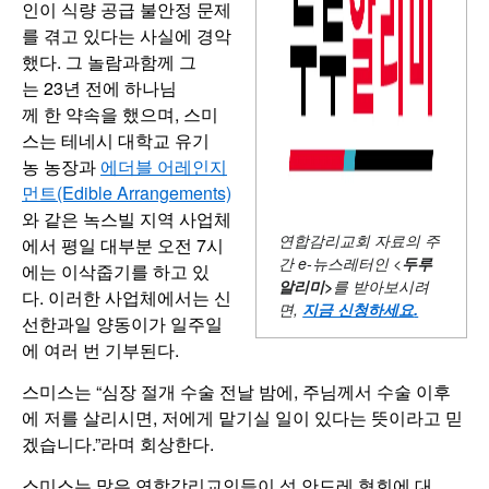
인이 식량 공급 불안정 문제
를 겪고 있다는 사실에 경악
했다. 그 놀람과함께 그
는 23년 전에 하나님
께 한 약속을 했으며, 스미
스는 테네시 대학교 유기
농 농장과
에더블 어레인지
먼트(Edible Arrangements)
와 같은 녹스빌 지역 사업체
연합감리교회 자료의 주
에서 평일 대부분 오전 7시
간
e-뉴스레터인 <
두루
에는 이삭줍기를 하고 있
알리미
>
를 받아보시려
다. 이러한 사업체에서는 신
면,
지금 신청하세요
.
선한과일 양동이가 일주일
에 여러 번 기부된다.
스미스는 “심장 절개 수술 전날 밤에, 주님께서 수술 이후
에 저를 살리시면, 저에게 맡기실 일이 있다는 뜻이라고 믿
겠습니다.”라며 회상한다.
스미스는 많은 연합감리교인들이 성 안드레 협회에 대