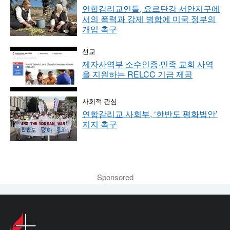
연합감리교인들, 요르단강 서안지구에
서의 폭력과 강제 병합에 미국 정부의
개입 촉구
선교
제자사역부 소수인종·민족 교회 사역
을 지원하는 RELCC 기금 제공
사회적 관심
연합감리교 사회부, ‘한반도 평화법안’
지지 촉구
Sponsored