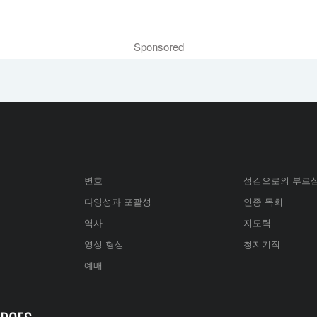
Sponsored
변호
섬김으로의 부르
다양성과 포괄성
인종 목회
역사
지도력
영성 형성
청지기직
예배