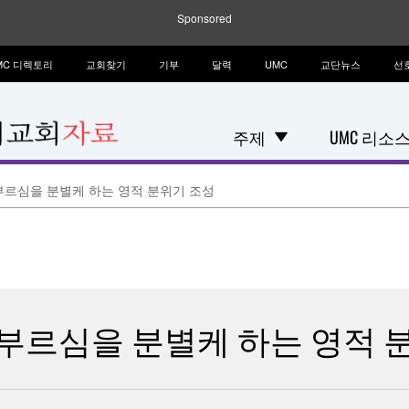
Sponsored
MC 디렉토리
교회찾기
기부
달력
UMC
교단뉴스
선
주제
UMC 리소
부르심을 분별케 하는 영적 분위기 조성
부르심을 분별케 하는 영적 