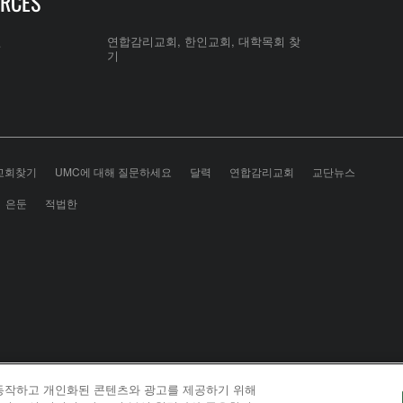
RCES
전
연합감리교회, 한인교회, 대학목회 찾
기
교회찾기
UMC에 대해 질문하세요
달력
연합감리교회
교단뉴스
은둔
적법한
 동작하고 개인화된 콘텐츠와 광고를 제공하기 위해
odist Communications is an agency of The United Meth