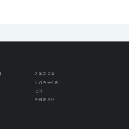
심
기독교 교육
건강과 온전함
선교
환영과 초대